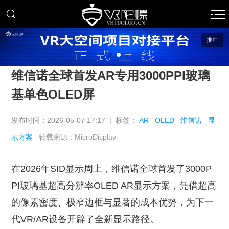
推广
维信诺全球首发AR专用3000PPI玻璃
基单色OLED屏
发布时间：2026-05-07 17:17 | 标签：
AR
OLED
维信诺
显
示方案
转载来源：MicroDisplay
在2026年SID显示周上，维信诺全球首发了3000P
PI玻璃基超高分辨率OLED AR显示方案，凭借超高
的像素密度、极窄边框与显著的成本优势，为下一
代VR/AR设备开辟了全新显示路径。