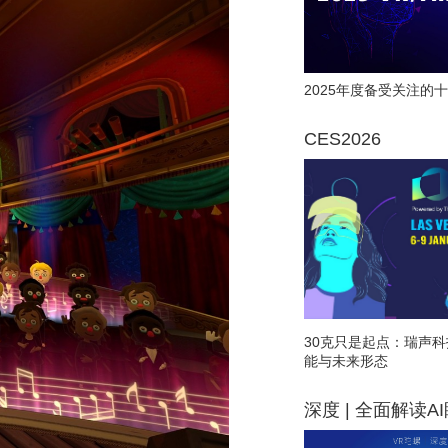
2025年度备受关注的十
CES2026
30克只是起点：瑞声科
能与未来形态
深度 | 全面解读A