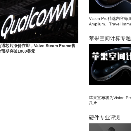
Vision Pro精选内容每
Amplium、Travel Imme
苹果空间计算专题
通芯片涨价在即，Valve Steam Frame售
价预期突破1000美元
苹果宣布将为Vision 
录片
硬件专业评测