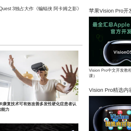
 Quest 3独占大作《蝙蝠侠 阿卡姆之影》
苹果Vision Pro
Vision Pro中文开
课）
Vision Pro精选
VR康复技术可有效改善多发性硬化症患者认
知能力