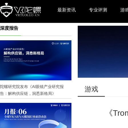
最新资讯
专业评测
游
深度报告
推广
陀螺研究院发布《AI眼镜产业研究报
游戏
告：解构供应链，洞悉新格局》
《Tro