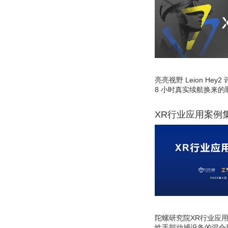
亮亮视野 Leion He
8 小时真实续航换来的
XR行业应用案例
陀螺研究院XR行业应
性手部动捕设备的混合