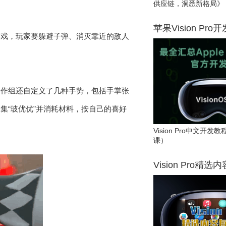
供应链，洞悉新格局》
苹果Vision Pro
游戏，玩家要躲避子弹、消灭靠近的敌人
制作组还自定义了几种手势，包括手掌张
集“玻优优”并消耗材料，按自己的喜好
。
Vision Pro中文开
课）
Vision Pro精选