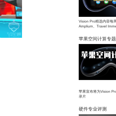
Vision Pro精选内容每
Amplium、Travel Imme
苹果空间计算专题
苹果宣布将为Vision 
录片
硬件专业评测