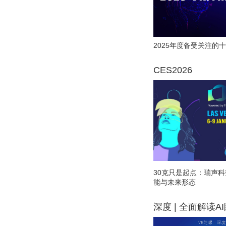
2025年度备受关注的十
CES2026
30克只是起点：瑞声科
能与未来形态
深度 | 全面解读A