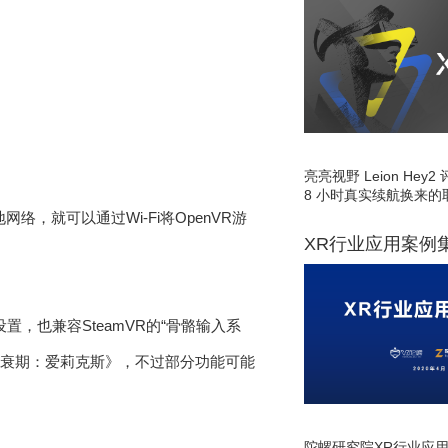
亮亮视野 Leion He
8 小时真实续航换来的
，就可以通过Wi-Fi将OpenVR游
XR行业应用案例
e设置，也兼容SteamVR的“骨骼输入系
甚至《半衰期：爱莉克斯》，不过部分功能可能
陀螺研究院XR行业应