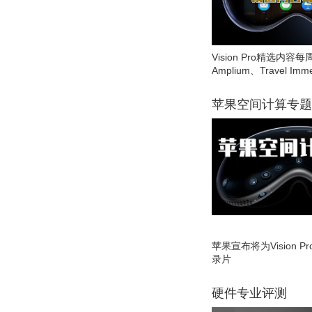
Vision Pro精选内容每
Amplium、Travel Imme
苹果空间计算专题
苹果宣布将为Vision 
录片
硬件专业评测