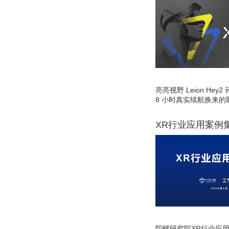
亮亮视野 Leion He
8 小时真实续航换来的
XR行业应用案例
陀螺研究院XR行业应