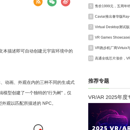
5
6
7
8
9
入文本描述即可自动创建元宇宙环境中的
10
推荐专题
辑、动画、外观在内的三种不同的生成式
逻辑模型创建了一个独特的“行为树”，仅
VR/AR 2025年
外观以匹配所描述的 NPC。