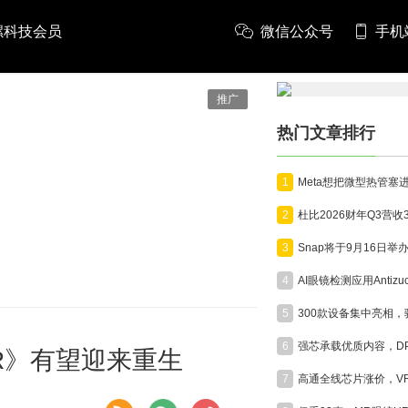
螺科技会员
微信公众号
手机
推广
热门文章排行
1
2
3
4
5
6
 VR》有望迎来重生
7