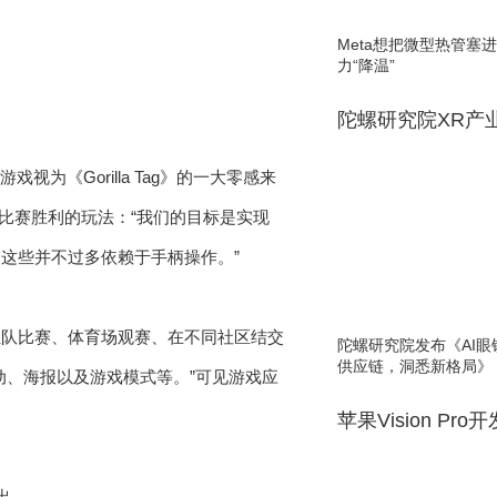
Meta想把微型热管塞
力“降温”
陀螺研究院XR产
将该游戏视为《Gorilla Tag》的一大零感来
并夺得比赛胜利的玩法：“我们的目标是实现
这些并不过多依赖于手柄操作。”
组队比赛、体育场观赛、在不同社区结交
陀螺研究院发布《AI
供应链，洞悉新格局》
动、海报以及游戏模式等。”可见游戏应
苹果Vision Pro
出。