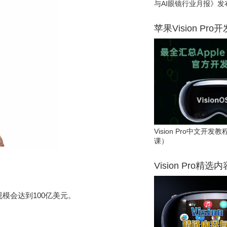
与AI眼镜行业月报》发
苹果Vision Pro
Vision Pro中文开
课）
Vision Pro精选
规模会达到100亿美元。