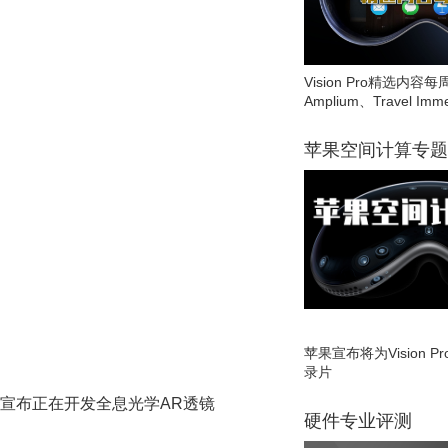
Vision Pro精选内容每
Amplium、Travel Imme
苹果空间计算专题
苹果宣布将为Vision 
录片
al宣布正在开发全息光学AR透镜
硬件专业评测