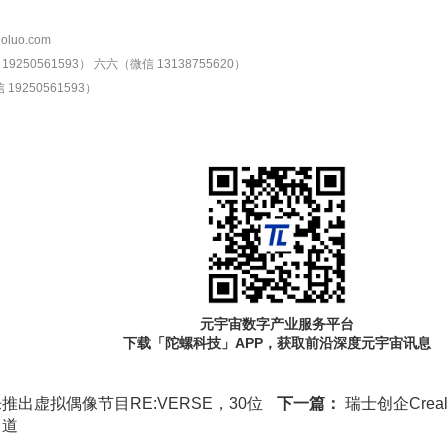
oluo.com
9250561593）
六六（微信 13138755620）
19250561593）
元宇宙数字产业服务平台
下载「陀螺科技」APP，获取前沿深度元宇宙讯息
乐推出虚拟偶像节目RE:VERSE，30位
下一篇：
瑞士创企Cre
出道