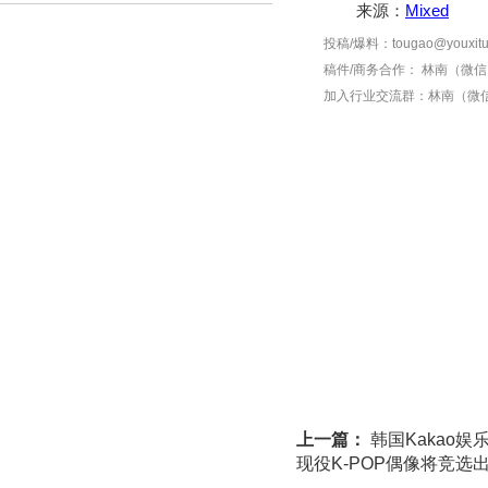
来源：
Mixed
投稿/爆料：tougao@youxitu
稿件/商务合作：
林南（微信 1
加入行业交流群：
林南（微信 
上一篇：
韩国Kakao娱
现役K-POP偶像将竞选