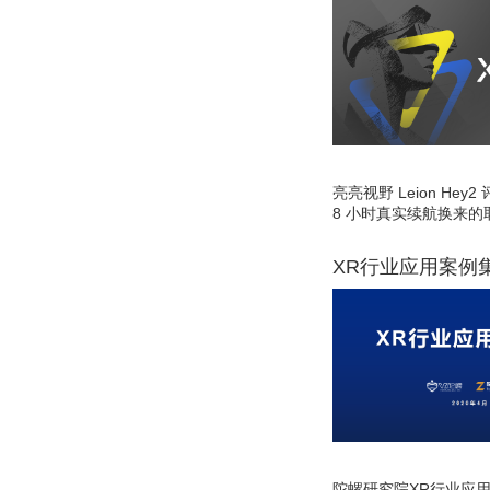
亮亮视野 Leion He
8 小时真实续航换来的
XR行业应用案例
陀螺研究院XR行业应