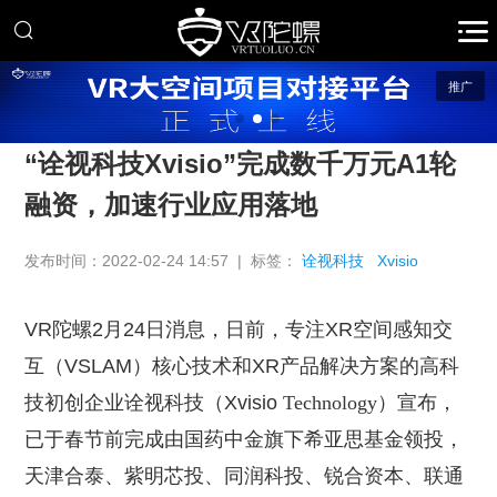
推广
“诠视科技Xvisio”完成数千万元A1轮
融资，加速行业应用落地
发布时间：2022-02-24 14:57 | 标签：
诠视科技
Xvisio
VR陀螺2月24日消息，
日前，专注
XR空间感知交
互（VSLAM）核心技术和XR
产品解决方案的高科
技初创企业诠视科技（
Xvisio
Technology）宣布，
已于春节前完成由国药中金旗下希亚思基金领投，
天津合泰、紫明芯投、同润科投、锐合资本、联通