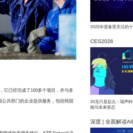
2025年度备受关注的十
CES2026
，它已经完成了100多个项目，并与多
国公共部门的企业提供服务，包括韩国
30克只是起点：瑞声科
能与未来形态
深度 | 全面解读A
R领域处于领先地位。KTB Network决