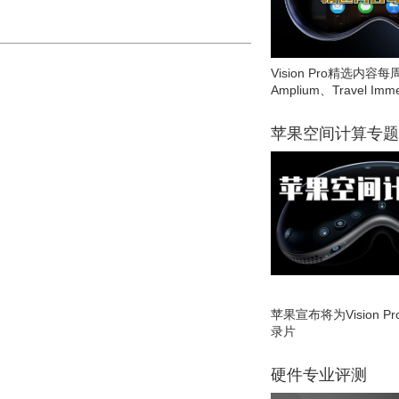
Vision Pro精选内容每
Amplium、Travel Imme
苹果空间计算专题
苹果宣布将为Vision 
录片
硬件专业评测