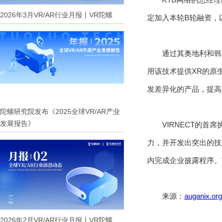
2026年3月VR/AR行业月报丨VR陀螺
定加入本轮B轮融资，以
通过其奥地利和韩
用该技术提供XR的原
发差异化的产品，提高
陀螺研究院发布《2025全球VR/AR产业
发展报告》
VIRNECT的首
力，并开发出突出的技术
内完成企业披露程序。
来源：
auganix.org
2026年2月VR/AR行业月报丨VR陀螺