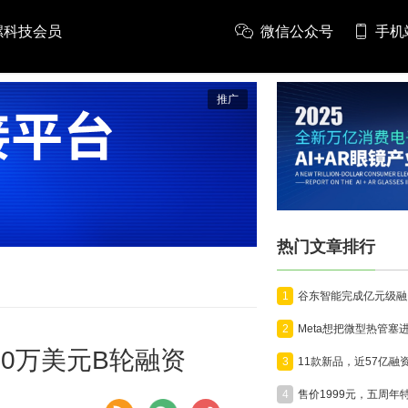
螺科技会员
微信公众号
手机
推广
热门文章排行
1
2
00万美元B轮融资
3
4