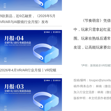
9款新品，近6亿融资，《2026年5月
《节奏萌音》凭借
VR/AR与AI眼镜行业月报》发布
中，玩家只需拿起红蓝
围。玩家在熟练后通常
友谊，让高能玩家赛出
*声明：新闻稿非VR陀
2026年4月VR/AR行业月报丨VR陀螺
投稿/爆料：tougao@youxitu
稿件/商务合作：
林南（微信 1
加入行业交流群：
林南（微信 
版权申明：本文经原作者授