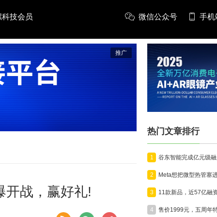
螺科技会员
微信公众号
手机
推广
热门文章排行
1
2
爆开战，赢好礼!
3
4