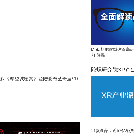
Meta想把微型热管塞
力“降温”
陀螺研究院XR产
游戏《摩登城密案》登陆爱奇艺奇遇VR
11款新品，近57亿融资，