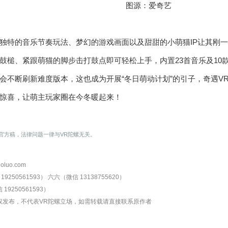
图源：爱奇艺
独特的音乐节奏玩法、梦幻的游戏画面以及甜甜的小萌猫IP让其刚一
鼓槌、紧跟萌猫的脚步击打鼓点即可轻松上手，内置23首音乐及10
会不断刷新难度版本，这也成为开展“冬日萌动计划”的引子，奇遇V
惊喜，让萌主玩家圈在今冬暖起来！
螺官方稿，法律问题一律与VR陀螺无关。
oluo.com
9250561593）
六六（微信 13138755620）
19250561593）
权发布，不代表VR陀螺立场，如需转载请直接联系原作者