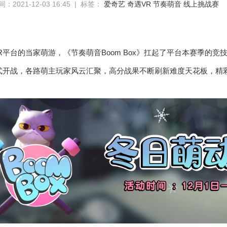
：2021-12-03 16:45 | 标签：
爱奇艺
奇遇VR
节奏萌音
线上挑战赛
R平台的当家萌游，《节奏萌音Boom Box》扛起了平台本赛季的竞
式开战，各路萌主玩家风云汇聚，高分战果不断刷新难度天花板，精