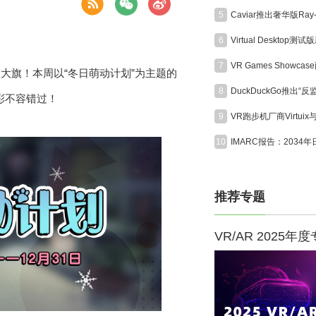
5
6
7
技大旗！本周以“冬日萌动计划”为主题的
8
彩不容错过！
9
10
推荐专题
VR/AR 2025年