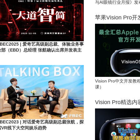
与AI眼镜行业月报》发
苹果Vision Pro
FBEC2025 | 爱奇艺高级副总裁、体验业务事
业部（EBD）总经理 张航确认出席并发表主
题演讲
Vision Pro中文开
课）
Vision Pro精选
FBEC2023 | 对话爱奇艺高级副总裁张航，探
索VR线下大空间娱乐趋势