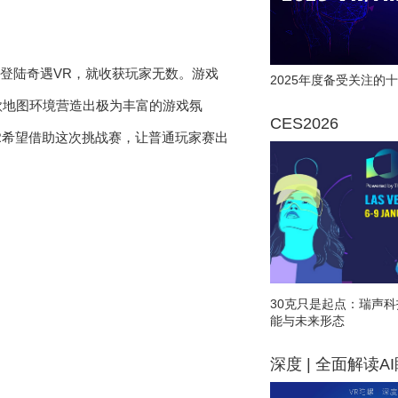
登陆奇遇VR，就收获玩家无数。游戏
2025年度备受关注的十
款地图环境营造出极为丰富的游戏氛
CES2026
R希望借助这次挑战赛，让普通玩家赛出
30克只是起点：瑞声科
能与未来形态
深度 | 全面解读A