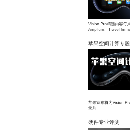
Vision Pro精选内容每
Amplium、Travel Imme
苹果空间计算专题
苹果宣布将为Vision 
录片
硬件专业评测