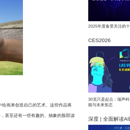
2025年度备受关注的十
CES2026
30克只是起点：瑞声科
能与未来形态
中绘画来创造自己的艺术。这些作品将
此外，甚至还有一些有趣的、抽象的脸部滤
深度 | 全面解读A