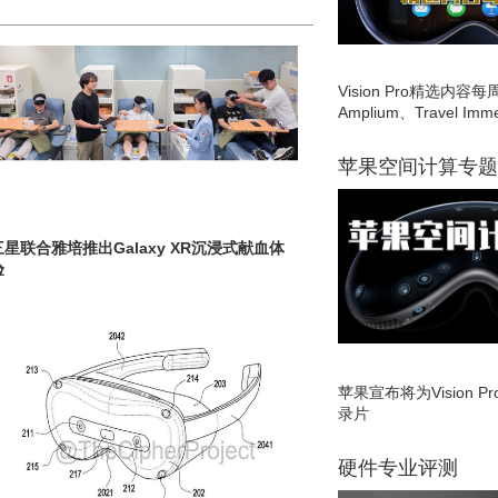
Vision Pro精选内容每
Amplium、Travel Imme
苹果空间计算专题
三星联合雅培推出Galaxy XR沉浸式献血体
验
苹果宣布将为Vision 
录片
硬件专业评测