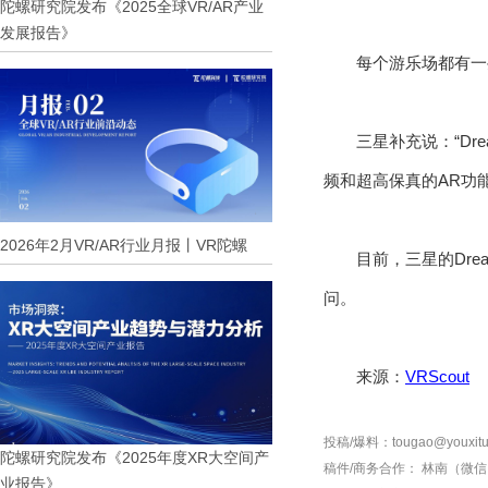
陀螺研究院发布《2025全球VR/AR产业
发展报告》
每个游乐场都有一些数字窗
三星补充说：“Drea
频和超高保真的AR功
2026年2月VR/AR行业月报丨VR陀螺
目前，三星的Dre
问。
来源：
VRScout
投稿/爆料：tougao@youxitu
陀螺研究院发布《2025年度XR大空间产
稿件/商务合作：
林南（微信 1
业报告》