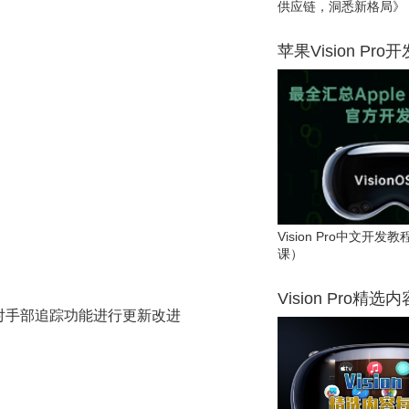
供应链，洞悉新格局》
苹果Vision Pro
Vision Pro中文开
课）
Vision Pro精选
us 3对手部追踪功能进行更新改进