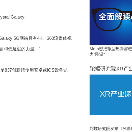
al Galaxy。
Galaxy 5G网站具有4K、360流媒体视
Meta想把微型热管塞
宽和低延迟的力量。”
力“降温”
陀螺研究院XR产
三星837创新馆使用安卓或iOS设备访
陀螺研究院发布《AI