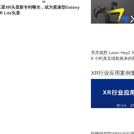
三星XR头显新专利曝光，或为紧凑型Galaxy
R Lite头显
亮亮视野 Leion He
8 小时真实续航换来的
XR行业应用案例
陀螺研究院XR行业应