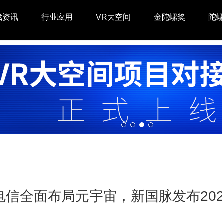
戏资讯
行业应用
VR大空间
金陀螺奖
陀
电信全面布局元宇宙，新国脉发布202