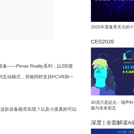
2025年度备受关注的十
CES2026
imax Reality系列，以200度
面的互动模式，并能同时支持PCVR和一
30克只是起点：瑞声科
能与未来形态
下这款设备能否实现？以及小派真的可以
深度 | 全面解读A