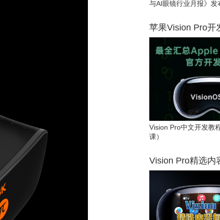
与AI眼镜行业月报》发
苹果Vision Pro
Vision Pro中文开
课）
Vision Pro精选