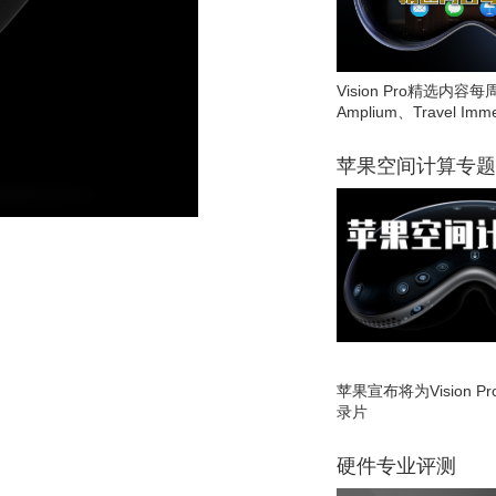
Vision Pro精选内容每
Amplium、Travel Imme
苹果空间计算专题
苹果宣布将为Vision 
录片
硬件专业评测