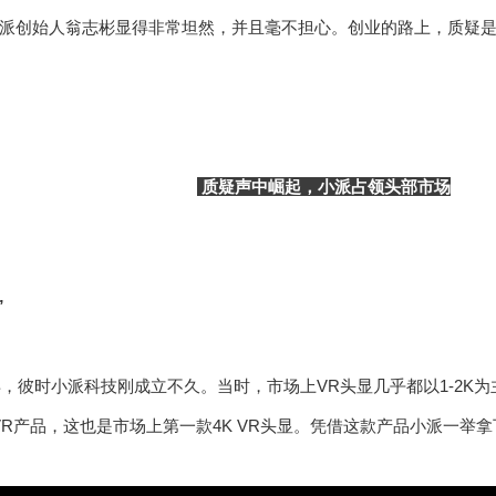
派创始人翁志彬显得非常坦然，并且毫不担心。创业的路上，质疑
质疑声中崛起，小派占领头部市场
”
6年，彼时小派科技刚成立不久。当时，市场上VR头显几乎都以1-2K
VR产品，这也是市场上第一款4K VR头显。凭借这款产品小派一举拿