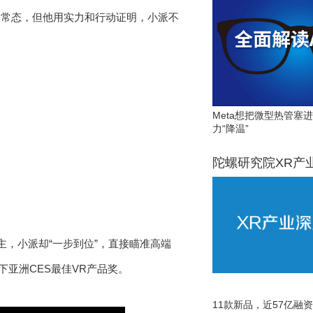
是常态，但他用实力和行动证明，小派不
Meta想把微型热管塞
力“降温”
陀螺研究院XR产
为主，小派却“一步到位”，直接瞄准高端
下亚洲CES最佳VR产品奖。
11款新品，近57亿融资，