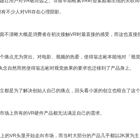
让用户对VR敬而远之。导致早期检索VR时会紧贴着出现的关联词都是
都有不少人对VR存在心理阴影。
面不清晰大概是消费者在初次接触VR时最直接的感受，而这也直接
个痛点尤为突出。对电影、视频的热爱，使得翁志彬本能地对「视
种执念自然而然使得翁志彬对视觉效果的要求也迁移到了产品身上。
立都是为了解决创始人自己的痛点，回头看小派的创立也暗合了这
市场上所有的VR硬件产品都无法满足自己的需求。
意义上的VR头显开始走向市场，而当时大部分的产品几乎都以2K屏为