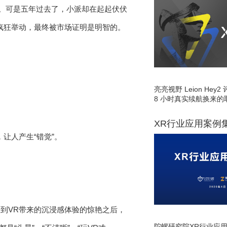
好。可是五年过去了，小派却在起起伏伏
疯狂举动，最终被市场证明是明智的。
亮亮视野 Leion He
8 小时真实续航换来的
XR行业应用案例
让人产生“错觉”。
。
到VR带来的沉浸感体验的惊艳之后，
陀螺研究院XR行业应