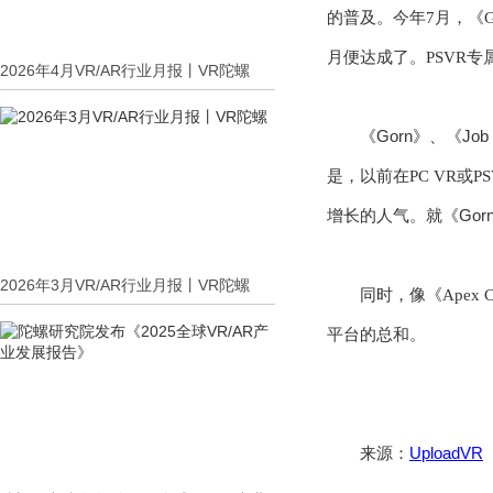
的普及。今年
7
月，
《
G
月
便达成了
。
PSVR
专
2026年4月VR/AR行业月报丨VR陀螺
Gorn
Job 
《
》
、
《
是，以前在
PC VR
或
P
Gor
增长的人气。就
《
2026年3月VR/AR行业月报丨VR陀螺
同时，像《
Apex C
平台的总和。
来源：
UploadVR