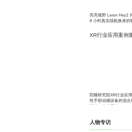
亮亮视野 Leion He
8 小时真实续航换来的
XR行业应用案例
陀螺研究院XR行业应
性手部动捕设备的混合
训练一体化平台
人物专访