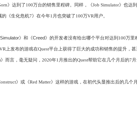
orn
》
达到了
100
万台的销售里程碑。同样，《
Job Simulator
》也达
属的《生化危机
7
》在今年
1
月也突破了
100
万
VR
用户。
Simulator
Creed
》
和
《
》
的开发者没有给出哪个平台对达到
100
万里
SVR
上发布的游戏在
Quest
平台上获得了巨大的成功和销售的提升，甚
n
》
而言，毫无疑问，
2020
年
1
月推出的
Quest
帮助它在几个月后的
7
月
onstruct
》或《
Red Matter
》这样的游戏，在
初代头显
推出后的几个