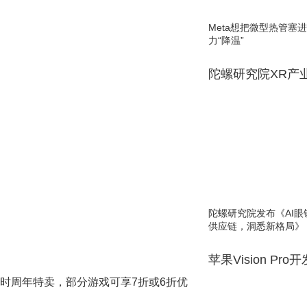
Meta想把微型热管塞
力“降温”
陀螺研究院XR产
陀螺研究院发布《AI
供应链，洞悉新格局》
苹果Vision Pro
游戏限时周年特卖，部分游戏可享7折或6折优