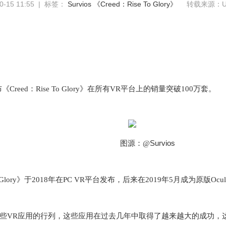
-15 11:55 | 标签：
Survios
《Creed：Rise To Glory》
转载来源：Up
布
《
Creed
：
Rise To Glory
》在所有
VR
平台上的销量突破
100
万套。
Survios
图源：
@
Glory
》
于
2018
年在
PC VR
平台发布，后来在
2019
年
5
月成为原版
Ocul
些
VR
应用的行列，这些应用在过去几年中取得了越来越大的成功，