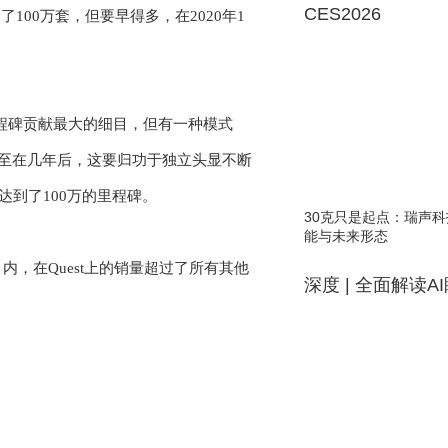
CES2026
到了
100
万套，但要早得多，在
2020
年
1
程碑贡献最大的细目，但有一种模式
至在几年后，这要归功于独立头显不断
达到了
100
万的里程碑。
30克只是起点：瑞声科
能与未来形态
月内，在
Quest
上的销量超过了所有其他
深度 | 全面解读A