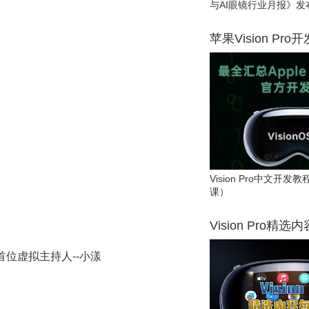
与AI眼镜行业月报》发
苹果Vision Pro
Vision Pro中文开
课）
Vision Pro精选
位虚拟主持人--小漾