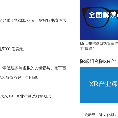
台币 1兆3000 亿元，微软脸书宣布大
Meta想把微型热管塞
力“降温”
兆5000 亿美元。
陀螺研究院XR产
一个串通现实与虚拟的关键载具。元宇宙
电池续航依然是一个问题。
是未来各行各业重新洗牌的机会。
11款新品，近57亿融资，