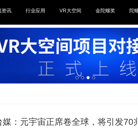
戏资讯
行业应用
VR大空间
金陀螺奖
陀
台媒：元宇宙正席卷全球，将引发70