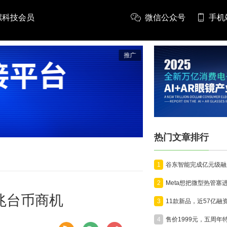
螺科技会员
微信公众号
手机
推广
热门文章排行
1
2
兆台币商机
3
4