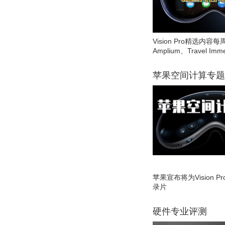
Vision Pro精选内容每
Amplium、Travel Imme
苹果空间计算专题
苹果宣布将为Vision 
录片
硬件专业评测