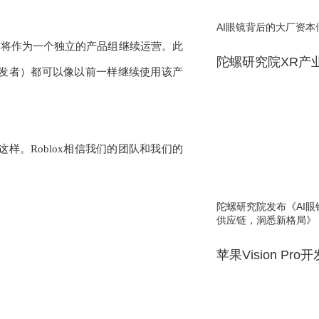
AI眼镜背后的大厂资本
ilded将作为一个独立的产品组继续运营。此
陀螺研究院XR产
bot开发者）都可以像以前一样继续使用该产
这样。Roblox相信我们的团队和我们的
陀螺研究院发布《AI
供应链，洞悉新格局》
苹果Vision Pro