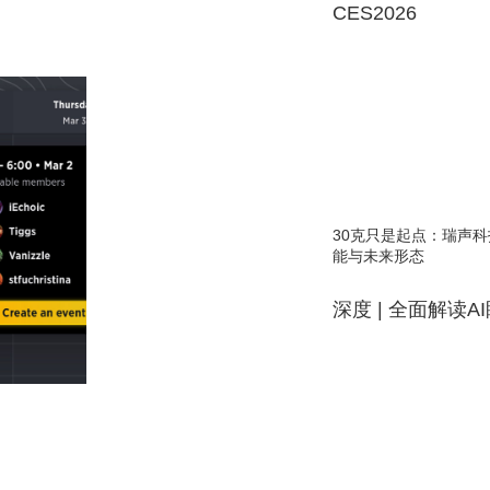
CES2026
30克只是起点：瑞声科
能与未来形态
深度 | 全面解读A