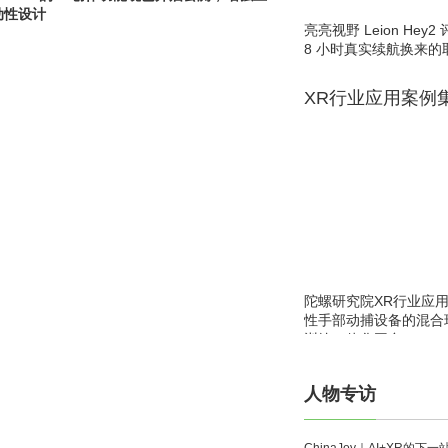
动性设计
亮亮视野 Leion He
8 小时真实续航换来的
XR行业应用案例
陀螺研究院XR行业应
性手部动捕设备的混合
训练一体化平台
人物专访