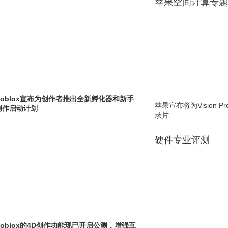
苹果空间计算专题
Roblox宣布为创作者推出全新孵化器和新手
苹果宣布将为Vision 
创作启动计划
录片
硬件专业评测
Roblox的4D创作功能现已开启公测，增强互