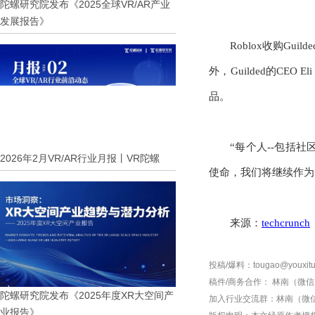
陀螺研究院发布《2025全球VR/AR产业
发展报告》
Roblox收购G
外，Guilded的C
品。
“每个人--包括社
2026年2月VR/AR行业月报丨VR陀螺
使命，我们将继续作为
来源：
techcrunch
投稿/爆料：tougao@youxitu
稿件/商务合作：
林南（微信 1
陀螺研究院发布《2025年度XR大空间产
加入行业交流群：
林南（微信 
业报告》