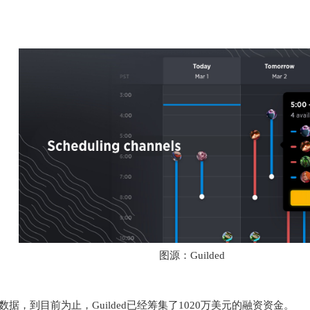
图源：Guilded
ase的数据，到目前为止，Guilded已经筹集了1020万美元的融资资金。