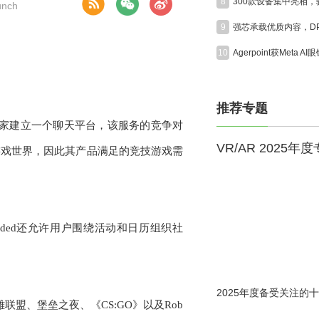
8
nch
9
10
推荐专题
戏玩家建立一个聊天平台，该服务的竞争对
VR/AR 2025年
超越了游戏世界，因此其产品满足的竞技游戏需
Guilded还允许用户围绕活动和日历组织社
2025年度备受关注的十
联盟、堡垒之夜、《CS:GO》以及Rob