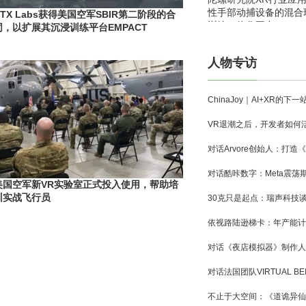
性手部动捕设备的混合
HTX Labs获得美国空军SBIR第二阶段的合
训练一体化平台
同，以扩展其沉浸训练平台EMPACT
人物专访
美国空军新VR实验室正式投入使用，帮助培
训实战飞行员