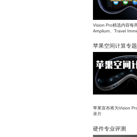
Vision Pro精选内容每
Amplium、Travel Imme
苹果空间计算专题
苹果宣布将为Vision 
录片
硬件专业评测