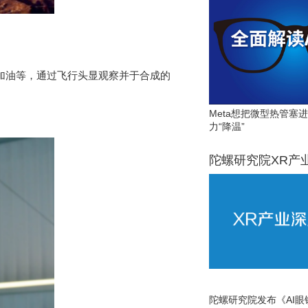
空加油等，通过飞行头显观察并于合成的
Meta想把微型热管塞
力“降温”
陀螺研究院XR产
陀螺研究院发布《AI