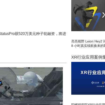
atusPro获520万美元种子轮融资，将进
亮亮视野 Leion He
8 小时真实续航换来的
XR行业应用案例
陀螺研究院XR行业应