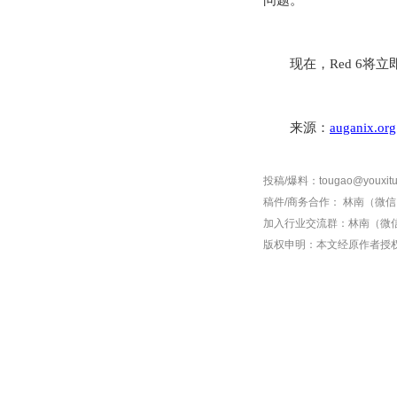
问题。”
现在，
Red 6将
来源：
auganix.org
投稿/爆料：tougao@youxitu
稿件/商务合作：
林南（微信 1
加入行业交流群：
林南（微信 
版权申明：本文经原作者授