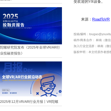
受欢迎的VR设备。
来源：
RoadToVR
投稿/爆料：tougao@youxitu
稿件/商务合作：
林南（微信 1
加入行业交流群：
林南（微信 
陀螺研究院发布《2025年全球VR/AR行
版权申明：本文经原作者授
业投融资报告》
2025年12月VR/AR行业月报丨VR陀螺