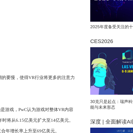
2025年度备受关注的十
CES2026
期的要慢，使得VR行业将更多的注意力
30克只是起点：瑞声科
能与未来形态
大的是游戏，PwC认为游戏对整体VR内容
时将从6.15亿美元扩大至14亿美元。
深度 | 全面解读A
的复合年增长率上升至69亿美元。