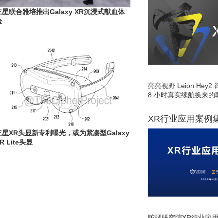
三星联合雅培推出Galaxy XR沉浸式献血体
验
亮亮视野 Leion He
8 小时真实续航换来的
XR行业应用案例
三星XR头显新专利曝光，或为紧凑型Galaxy
R Lite头显
陀螺研究院XR行业应