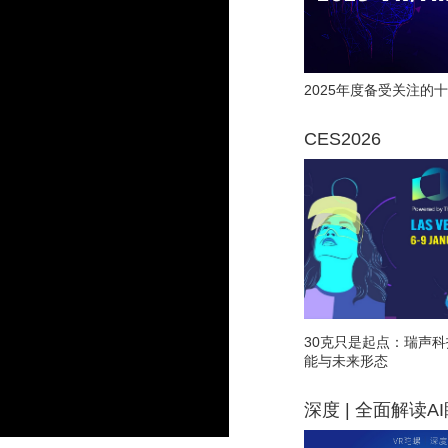
2025年度备受关注的十
CES2026
30克只是起点：瑞声科
能与未来形态
深度 | 全面解读A