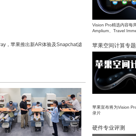
Vision Pro精选内容每
Amplium、Travel Imme
 Pay，苹果推出新AR体验及Snapchat滤
苹果空间计算专题
苹果宣布将为Vision 
录片
硬件专业评测