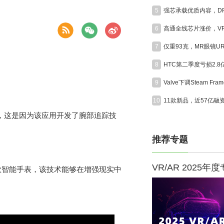
5
6
7
8
HTC第二季度亏损2.
9
10
h 3，这是因为该应用开发了腕部追踪技
推荐专题
VR/AR 2025年
新款智能手表，该技术能够在增强现实中