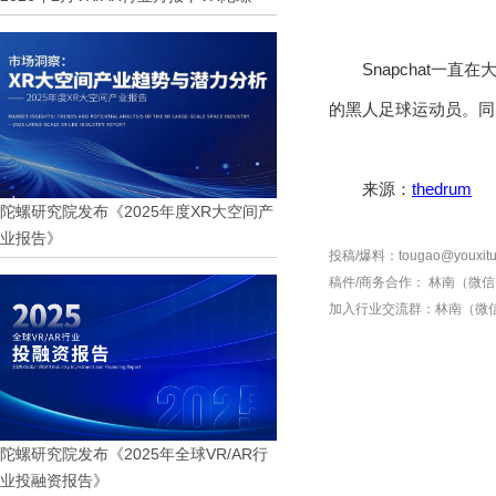
Snapchat
的黑人足球运动员。同
来源：
thedrum
陀螺研究院发布《2025年度XR大空间产
业报告》
投稿/爆料：tougao@youxitu
稿件/商务合作：
林南（微信 1
加入行业交流群：
林南（微信 
陀螺研究院发布《2025年全球VR/AR行
业投融资报告》