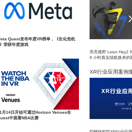
Meta Quest发布年度VR榜单，《生化危机
4》荣获年度游戏
亮亮视野 Leion He
8 小时真实续航换来的
XR行业应用案例
1月14日开始可通过Horizon Venues在
Quest中观看NBA比赛
陀螺研究院XR行业应