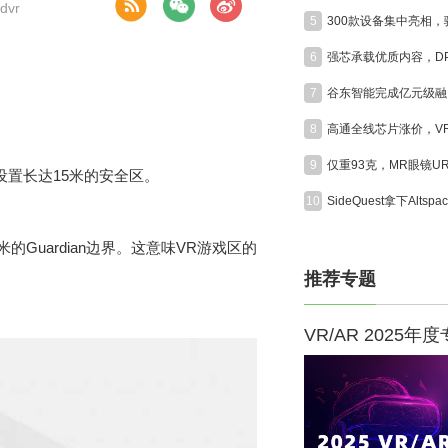
dvr
5
6
7
8
9
上设置长达15米的安全区。
10
米的Guardian边界。这意味VR游戏区的
推荐专题
VR/AR 2025年