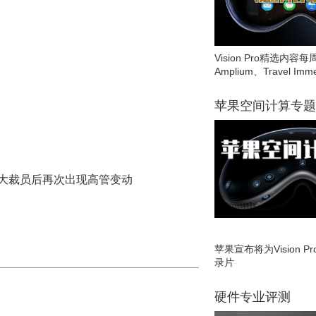
Vision Pro精选内容每
Amplium、Travel Imme
苹果空间计算专题
ap在大裁员后再次出现高管变动
苹果宣布将为Vision 
录片
硬件专业评测