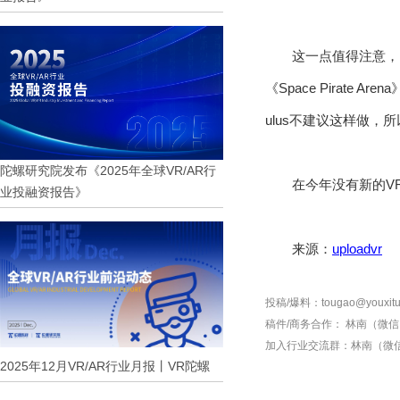
这一点值得注意，因
《Space Pira
ulus不建议这样做
陀螺研究院发布《2025年全球VR/AR行
在今年没有新的V
业投融资报告》
来源：
uploadvr
投稿/爆料：tougao@youxitu
稿件/商务合作：
林南（微信 1
加入行业交流群：
林南（微信 
2025年12月VR/AR行业月报丨VR陀螺