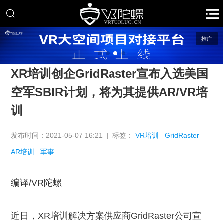
推广
XR培训创企GridRaster宣布入选美国
空军SBIR计划，将为其提供AR/VR培
训
发布时间：2021-05-07 16:21 | 标签：
VR培训
GridRaster
AR培训
军事
编译/VR陀螺
近日，XR培训解决方案供应商GridRaster公司宣