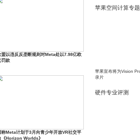
苹果空间计算专题
欧盟以违反反垄断规则对Meta处以7.98亿欧
元罚款
苹果宣布将为Vision 
录片
硬件专业评测
据称Meta计划于3月向青少年开放VR社交平
《Horizon Worlds》