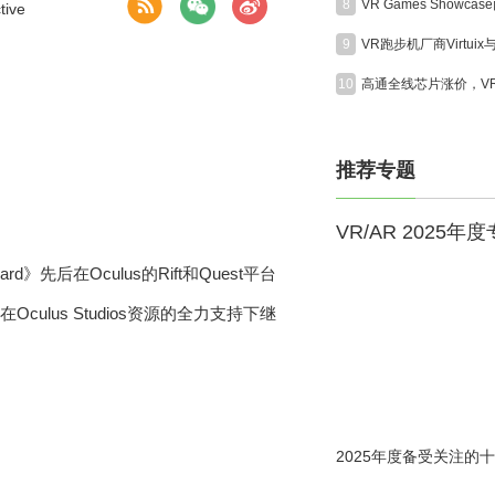
8
tive
9
10
推荐专题
VR/AR 2025年
d》先后在Oculus的Rift和Quest平台
会在Oculus Studios资源的全力支持下继
2025年度备受关注的十