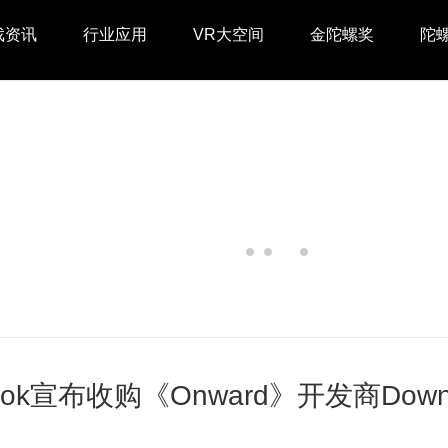
戏资讯
行业应用
VR大空间
金陀螺奖
陀
ook宣布收购《Onward》开发商Downpour