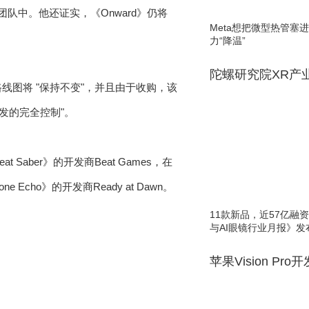
udios团队中。他还证实，《Onward》仍将
Meta想把微型热管塞
力“降温”
陀螺研究院XR产
》的功能路线图将 "保持不变"，并且由于收购，该
有开发的完全控制"。
t Saber》的开发商Beat Games，在
ne Echo》的开发商Ready at Dawn。
11款新品，近57亿融资，
与AI眼镜行业月报》发
苹果Vision Pro