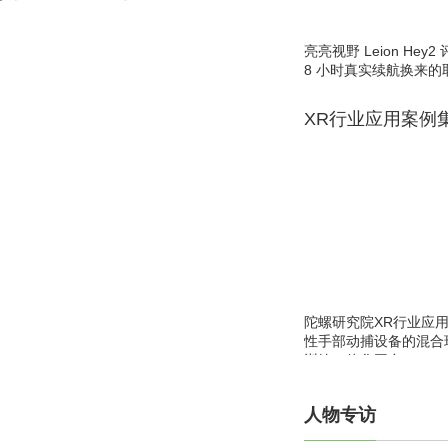
亮亮视野 Leion He
8 小时真实续航换来的
XR行业应用案例
陀螺研究院XR行业应
性手部动捕设备的混合
训练一体化平台
人物专访