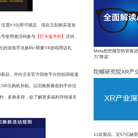
，仅需
9.9元即可锁定。现在立刻购买首发
账号使用激活码参与
【打卡返半价
】
活动，
0元的游戏币兑换码+限量V
R
游戏周边礼
Meta想把微型热管塞
力“降温”
陀螺研究院XR产
3
新品，并向京东官方回收平台拍拍回收递
达500元购机补贴。以旧换新最低到手价仅
福利，多推多得，欲了解更多福利详情请关
11款新品，近57亿融资，