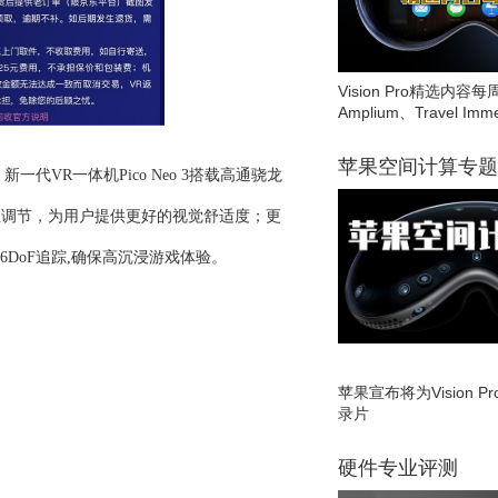
Vision Pro精选内容每
Amplium、Travel Imme
苹果空间计算专题
。新一代
VR一体机Pico Neo 3搭载
高通
骁龙
距调节
，为用户提供更好的视觉舒适度；更
6
D
oF追踪,确保高沉浸游戏体验。
苹果宣布将为Vision 
录片
硬件专业评测