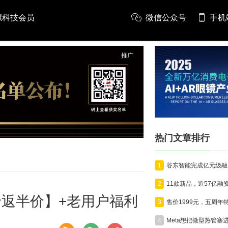
螺科技会员
微信公众号
手机
推广
热门文章排行
1
2
打卡返半价】+老用户福利
3
4