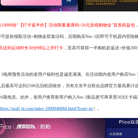
出
10000份“【打卡返半价
】
活动限量邀请码
+20元游戏购物金”首发权益包
可提前领取活动+购物金双激活码，后期购买N
eo 3
后即可于机器内登陆
容达到运动时长
30分钟以上并打卡
，至高可获得一半购机款返还
+价值20
 3
电商预售活动的老用户福利也是诚意满满。在活动期内老用户购买
Neo
机后最高可达到
2100元旧机回收价，另有京东平台联合品牌官方最高累计
6期免息。此外，老用户推荐新用户购入Neo
3
新品更可再享受
50元E卡
https://mall.jd.com/index-1000040084.html?from=pc
）。