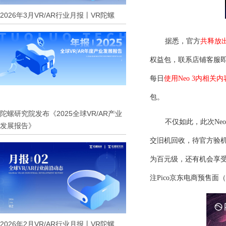
2026年3月VR/AR行业月报丨VR陀螺
据悉，官方
共释放
权益包，联系店铺客服即
每日
使用
Ne
o 3
内相关内
包。
陀螺研究院发布《2025全球VR/AR产业
不仅如此，此次
Ne
o
发展报告》
交旧机回收，待官方验
为百元级，还有机会享受
注Pico京东电商预售面（
2026年2月VR/AR行业月报丨VR陀螺