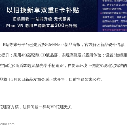
博、B站等账号平台已先后放出5张Neo
3
新品海报，官方解读新品硬件信息
大提升；
采
用
4
K
级高清
LCD
液晶屏，实现高沉浸式视听体验；设置
3档
瞳
空间定位
追踪加超流畅光学手柄追踪，在复杂环境下仍能实现稳定精准的
品将于
5月10日新品发布会后正式开售
，
目前
售价
暂未公布。
陀螺官方稿，法律问题一律与VR陀螺无关
oluo.com