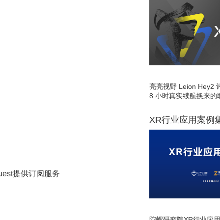
亮亮视野 Leion He
8 小时真实续航换来的
XR行业应用案例
Quest提供订阅服务
陀螺研究院XR行业应