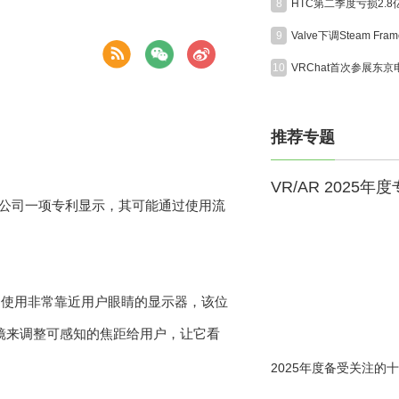
8
HTC第二季度亏损2.
9
10
推荐专题
VR/AR 2025年
果公司一项专利显示，其可能通过使用流
到使用非常靠近用户眼睛的显示器，该位
镜来调整可感知的焦距给用户，让它看
2025年度备受关注的十