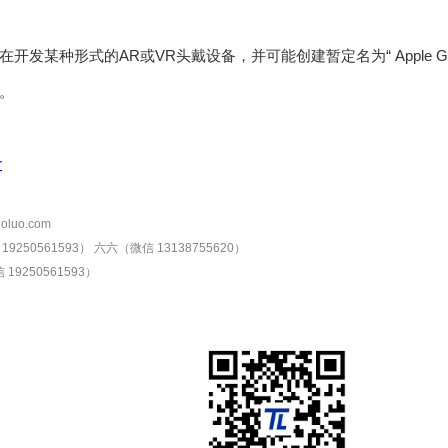
开发某种形式的AR或VR头戴设备，并可能创建暂定名为“ Apple G
。
r
oluo.com
9250561593）
六六（微信 13138755620）
19250561593）