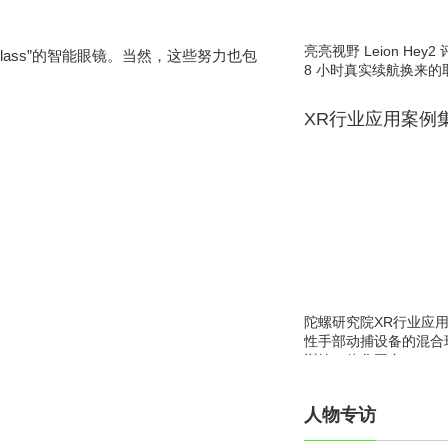
亮亮视野 Leion He
lass”的智能眼镜。当然，这些努力也包
8 小时真实续航换来的
XR行业应用案例
陀螺研究院XR行业应
性手部动捕设备的混合
训练一体化平台
人物专访