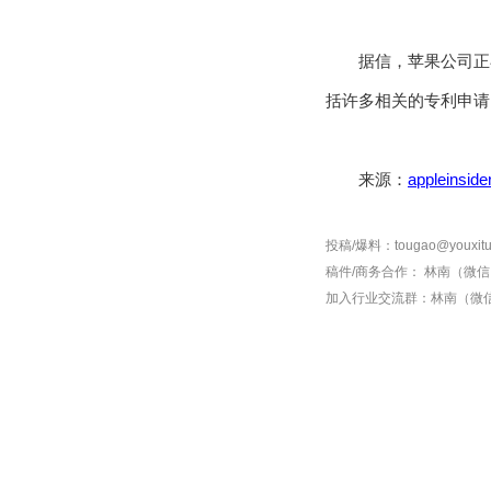
据信，苹果公司正在
括许多相关的专利申请
来源：
appleinside
投稿/爆料：tougao@youxitu
稿件/商务合作：
林南（微信 1
加入行业交流群：
林南（微信 