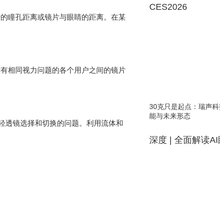
CES2026
者的瞳孔距离或镜片与眼睛的距离。在某
没有相同视力问题的各个用户之间的镜片
30克只是起点：瑞声科
能与未来形态
减轻透镜选择和切换的问题。利用流体和
深度 | 全面解读A