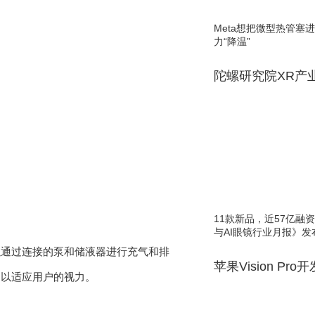
Meta想把微型热管塞
力“降温”
陀螺研究院XR产
11款新品，近57亿融资，
与AI眼镜行业月报》发
以通过连接的泵和储液器进行充气和排
苹果Vision Pro
，以适应用户的视力。