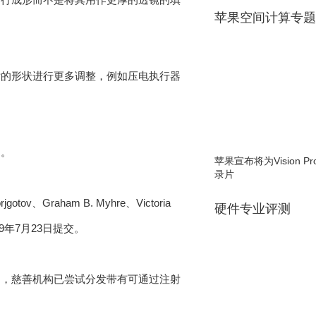
苹果空间计算专题
片的形状进行更多调整，例如压电执行器
中。
苹果宣布将为Vision 
录片
otov、Graham B. Myhre、Victoria
硬件专业评测
于2019年7月23日提交。
如，慈善机构已尝试分发带有可通过注射