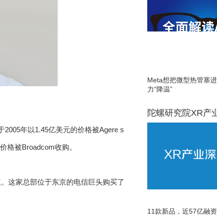
Meta想把微型热管塞
力“降温”
陀螺研究院XR产
于2005年以1.45亿美元的价格被Agere s
价格被Broadcom收购。
协议。这家总部位于东京的电信巨头购买了
11款新品，近57亿融资，