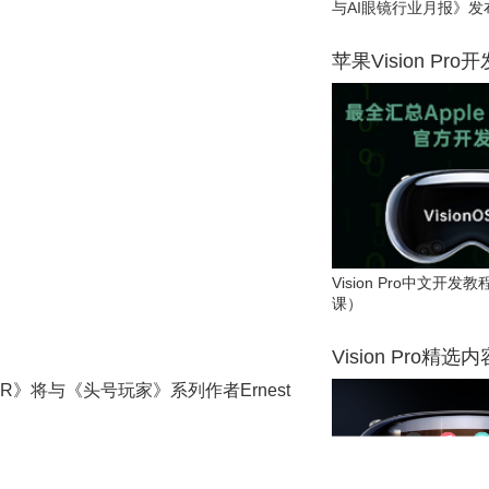
与AI眼镜行业月报》发
苹果Vision Pro
Vision Pro中文开
课）
Vision Pro精选
en VR》将与《头号玩家》系列作者Ernest