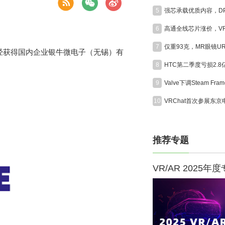
5
6
7
e已经获得国内企业银牛微电子（无锡）有
8
HTC第二季度亏损2.
9
10
推荐专题
VR/AR 2025年