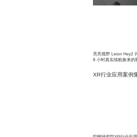
亮亮视野 Leion He
8 小时真实续航换来的
XR行业应用案例
陀螺研究院XR行业应