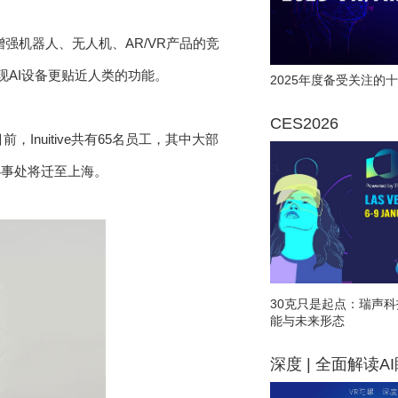
增强机器人、无人机、AR/VR产品的竞
现AI设备更贴近人类的功能。
2025年度备受关注的十
CES2026
立。目前，Inuitive共有65名员工，其中大部
办事处将迁至上海。
30克只是起点：瑞声科
能与未来形态
深度 | 全面解读A