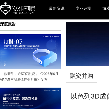
最新资讯
专业评测
游
深度报告
推广
11款新品，近57亿融资，《2026年6月
融资并购
VR/AR与AI眼镜行业月报》发布
以色列3D成像