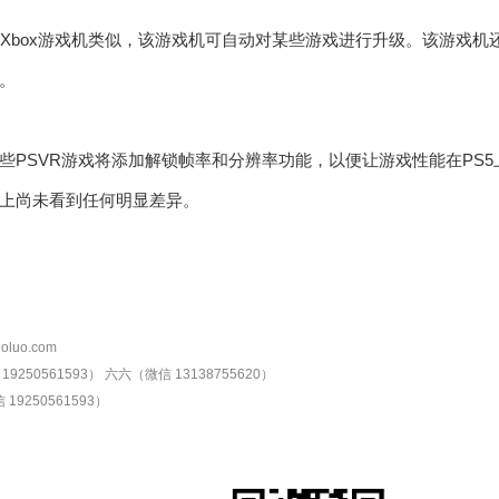
ft的新Xbox游戏机类似，该游戏机可自动对某些游戏进行升级。该游
。
些PSVR游戏将添加解锁帧率和分辨率功能，以便让游戏性能在PS5
上尚未看到任何明显差异。
oluo.com
9250561593）
六六（微信 13138755620）
19250561593）