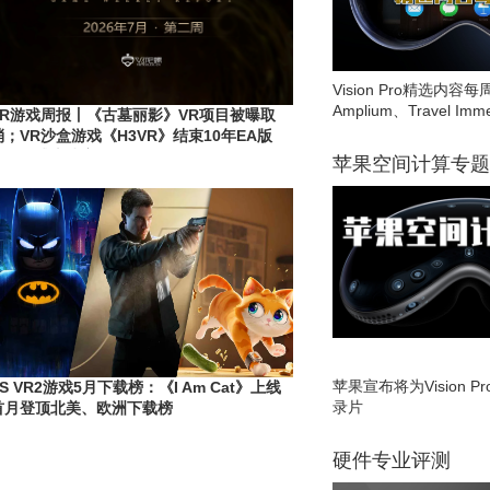
Vision Pro精选内容每
Amplium、Travel Imme
VR游戏周报丨《古墓丽影》VR项目被曝取
消；VR沙盒游戏《H3VR》结束10年EA版
本，正式上线完整版
苹果空间计算专题
苹果宣布将为Vision 
PS VR2游戏5月下载榜：《I Am Cat》上线
录片
首月登顶北美、欧洲下载榜
硬件专业评测