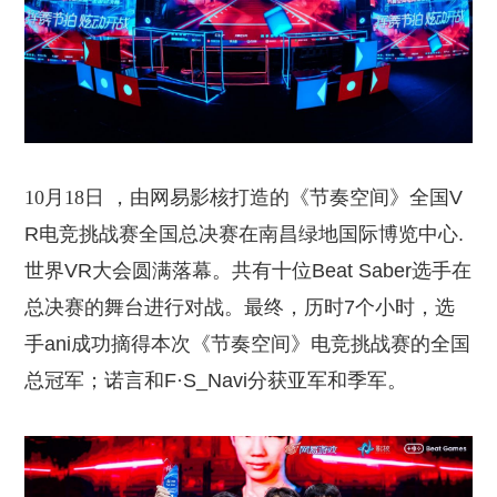
10月18日 ，由网易影核打造的《节奏空间》全国
V
R电竞挑战赛全国总决赛
在南昌绿地国际博览中心
.
世界VR大会圆满落幕。共有十位Beat Saber
选手在
总决赛的舞台进行对战。最终，历时
7个小时，选
手ani成功摘得本次《
节奏空间
》
电竞挑战赛
的全国
总冠军；
诺言和
F·S_Navi
分获亚军和季军。