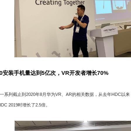
0
安装手机量达到
5
亿次，
VR
开发者增长
70%
一系列截止到
2020
年
8
月华为
VR
、
AR
的相关数据，从去年
HDC
以来
HDC 2019
时增长了
2.5
倍。