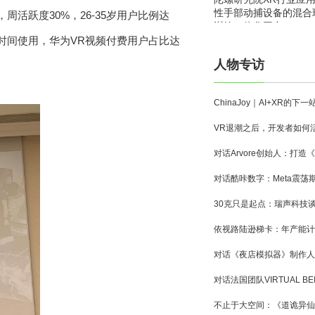
性手部动捕设备的混合
，周活跃度
30%
，
26-35
岁用户比例达
训练一体化平台
时间使用，华为
VR
视频付费用户占比达
人物专访