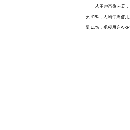
从用户画像来看，
到
41%
，人均每周使用
到
10%
，视频用户
ARP