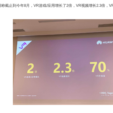
据称截止到今年
8
月，
VR
游戏
/
应用增长了
2
倍，
VR
视频增长
2.3
倍，
V