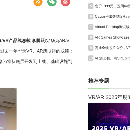
5
6
7
8
R/VR
产品线总裁
李腾跃
以
“
华为
AR/V
9
，过去一年华为
VR
、
AR
所取得的成绩；
10
华为将从底层开发到上线、基础设施到
推荐专题
VR/AR 2025年