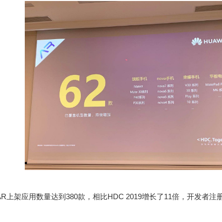
AR
上架应用数量达到
380
款，相比
HDC 2019
增长了
11
倍，开发者注