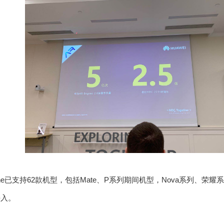
ne
已支持
62
款机型，包括
Mate
、
P
系列期间机型，
Nova
系列、荣耀系
接入。