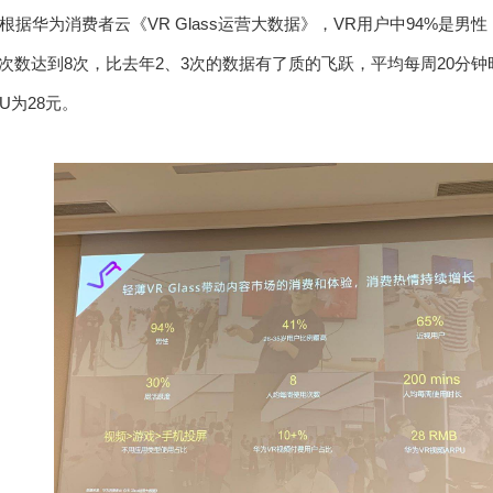
根据华为消费者云《
VR Glass
运营大数据》，
VR
用户中
94%
是男性
次数达到
8
次，比去年
2
、
3
次的数据有了质的飞跃，平均每周
20
分钟
U
为
28
元。