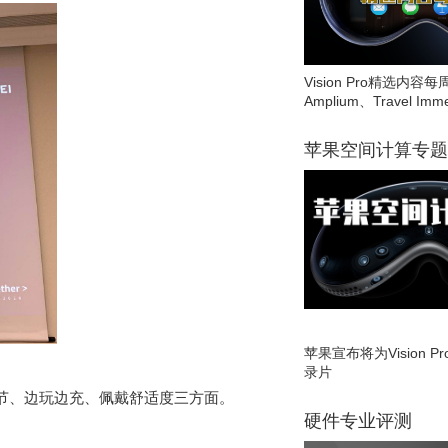
Vision Pro精选内容每
Amplium、Travel Imme
苹果空间计算专题
苹果宣布将为Vision 
录片
节、边玩边充、佩戴舒适度三方面。
硬件专业评测