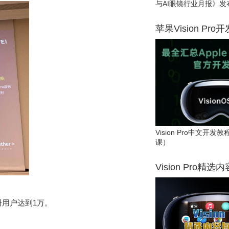
与AI眼镜行业月报》发
苹果Vision Pro
Vision Pro中文开
课）
Vision Pro精选
册用户达到
1
万。