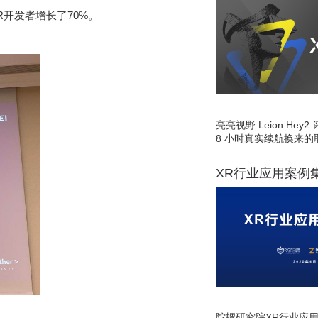
R
开发者增长了
70%
。
亮亮视野 Leion He
8 小时真实续航换来的
XR行业应用案例
陀螺研究院XR行业应