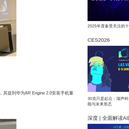
2025年度备受关注的十
CES2026
，其提到华为
AR Engine 2.0
安装手机量
30克只是起点：瑞声科
能与未来形态
深度 | 全面解读A