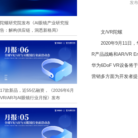
发布
陀螺研究院发布《AI眼镜产业研究报
告：解构供应链，洞悉新格局》
文/VR陀螺
2020
年
9
月
11
日，
R
产品战略和
AR/VR En
华为
6DoF VR
设备将于
营销多方面为开发者提
17款新品，近55亿融资，《2026年6月
VR/AR与AI眼镜行业月报》发布