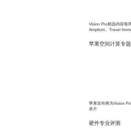
Vision Pro精选内容每
Amplium、Travel Imme
苹果空间计算专题
苹果宣布将为Vision 
录片
硬件专业评测