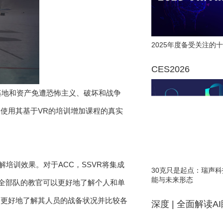
2025年度备受关注的十
CES2026
基地和资产免遭恐怖主义、破坏和战争
望使用其基于VR的培训增加课程的真实
培训效果。对于ACC，SSVR将集成
30克只是起点：瑞声科
能与未来形态
安全部队的教官可以更好地了解个人和单
官更好地了解其人员的战备状况并比较各
深度 | 全面解读A