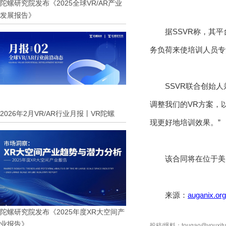
陀螺研究院发布《2025全球VR/AR产业
发展报告》
据SSVR称，其
务负荷来使培训人员专
SSVR联合创始人兼首席
调整我们的VR方案，
2026年2月VR/AR行业月报丨VR陀螺
现更好地培训效果。”
该合同将在位于美
来源：
auganix.org
陀螺研究院发布《2025年度XR大空间产
业报告》
投稿/爆料：tougao@youxitu