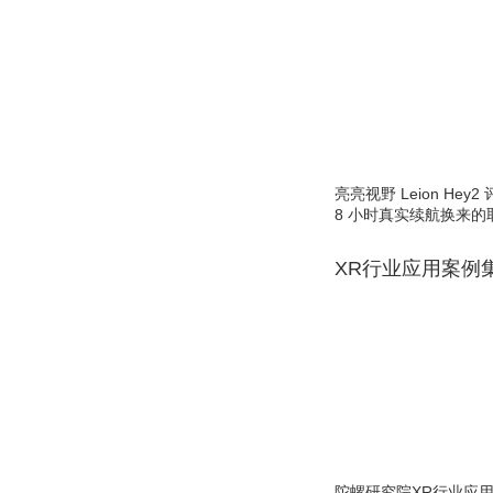
亮亮视野 Leion He
8 小时真实续航换来的
XR行业应用案例
陀螺研究院XR行业应