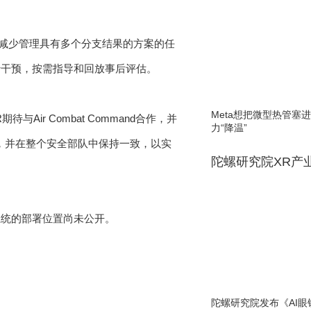
过减少管理具有多个分支结果的方案的任
行干预，按需指导和回放事后评估。
Meta想把微型热管塞
R期待与Air Combat Command合作，并
力“降温”
，并在整个安全部队中保持一致，以实
陀螺研究院XR产
系统的部署位置尚未公开。
陀螺研究院发布《AI