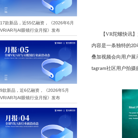
17款新品，近55亿融资，《2026年6月
VR/AR与AI眼镜行业月报》发布
【VR陀螺快讯
内容是
一
条
独特的
2D
叠加
视频
会向
用户
展
社区
用户拍摄
tagram
9款新品，近6亿融资，《2026年5月
VR/AR与AI眼镜行业月报》发布