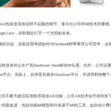
ixel
包装盒添加这样不起眼的细节，显示出公司对
技术的重视
AR
，
谷歌都在打开一个
光明的未来。
ogle Lens
镜的兴起，谷歌
还需考虑
如何与
和苹果等公司竞争，
这
Facebook
谷歌宣布停止生产其
移动
头显
。此外，公司还
Daydream View
VR
am
平台
。
实际上，此举
是在扼杀
Daydream
平台，并进而影响整个
公司
不断为新旧
应用程序
添加
AR
功能，
公司
AR
技术
似乎得到突
一些
新改进，包括动画
模型和许多基于
的工具，如自动小费
AR
AR