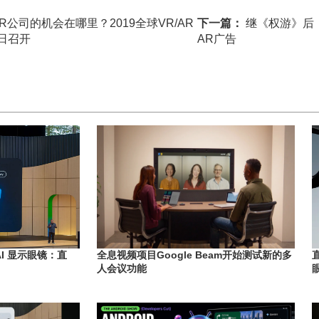
/AR公司的机会在哪里？2019全球VR/AR
下一篇：
继《权游》后
日召开
AR广告
I 显示眼镜：直
全息视频项目Google Beam开始测试新的多
人会议功能