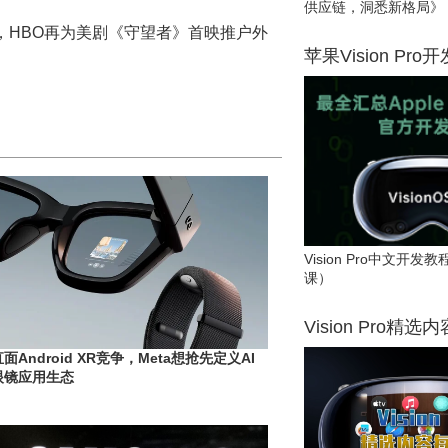
供应链，洞悉新格局》
，HBO再为美剧《守望者》首映推户外
苹果Vision Pro
Vision Pro中文开
课）
Vision Pro精选
直面Android XR竞争，Meta想抢先定义AI
眼镜应用生态