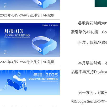
2026年4月VR/AR行业月报丨VR陀螺
谷歌肯花时间为
P
索引擎的
功能、
AR
Go
不过，
随着
眼
AR
2026年3月VR/AR行业月报丨VR陀螺
本月早些时候，
品
也不
再
支持
Daydre
另一方面，
谷歌
和
Google Search
公布