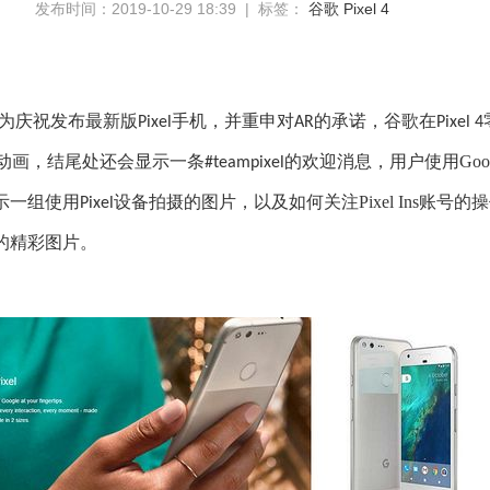
发布时间：2019-10-29 18:39 | 标签：
谷歌
Pixel 4
】为庆祝
发布
最新
版
手机，并重申对
的承诺，谷歌在
Pixel
AR
Pixel 4
动画，
结尾处还会
显示
一条
的欢迎消息，用户
使用
Goo
#teampixel
示一组使用
设备拍摄的图片，以及
如何关注
Pixel Ins
账号的操
Pixel
的
精彩
图片。