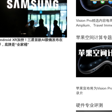
Vision Pro精选内容每
Amplium、Travel Imme
苹果空间计算专题
Android XR加持！三星首款AI眼镜发布在
即，底牌是“全家桶”
苹果宣布将为Vision 
录片
硬件专业评测