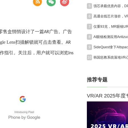
5
6
7
零售盒
悄悄设计了一篇
广告
。
广告
AR
8
gle Lens
扫描解锁
就可点击查看
。
AR
9
作指引
。
关注后，用户就可以
浏览
Ins
10
推荐专题
VR/AR 2025年