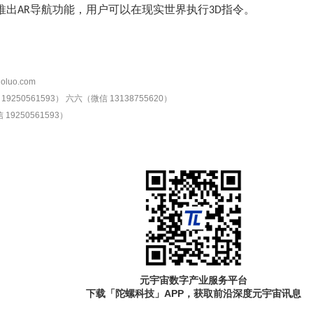
推出
导航
功能
，用户
可以在
现实世界
执行
指令。
AR
3D
oluo.com
9250561593）
六六（微信 13138755620）
19250561593）
元宇宙数字产业服务平台
下载「陀螺科技」APP，获取前沿深度元宇宙讯息