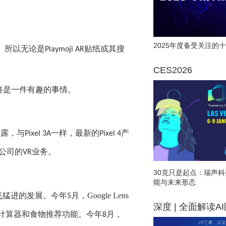
2025年度备受关注的十
。所以
无论
是
贴纸或其
搜
Playmoji AR
CES2026
将是一件有趣的事情。
透露，与
一样，最新的
产
Pixel 3A
Pixel 4
公司的
业务。
VR
30克只是起点：瑞声科
能与未来形态
飞猛进的发展
。
今年
月，
Google Lens
5
深度 | 全面解读A
计算器和食物推荐功能。今年
月，
8