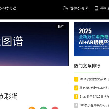
螺科技会员
微信公众号
手机
推广
热门文章排行
1
2
活节彩蛋
3
4