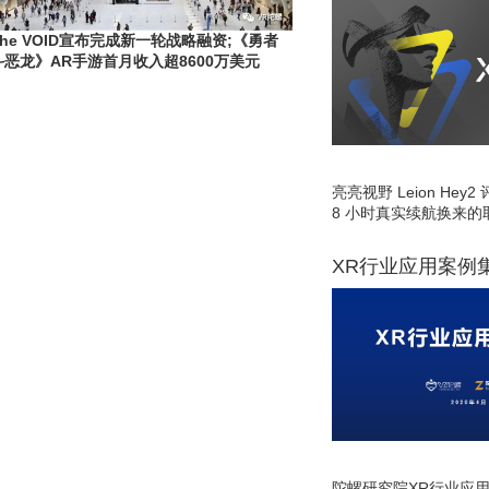
The VOID宣布完成新一轮战略融资;《勇者
斗恶龙》AR手游首月收入超8600万美元
亮亮视野 Leion He
8 小时真实续航换来的
XR行业应用案例
陀螺研究院XR行业应