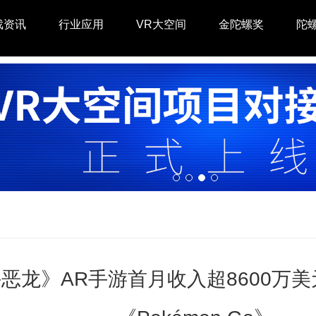
戏资讯
行业应用
VR大空间
金陀螺奖
陀
恶龙》AR手游首月收入超8600万