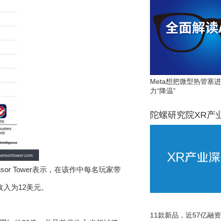
Meta想把微型热管塞
力“降温”
陀螺研究院XR产
ensor Tower表示，在该作中每名玩家带
的收入为12美元。
11款新品，近57亿融资，