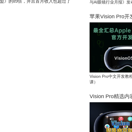
：巫师联盟》的89倍，并且首月收入也超过了
与AI眼镜行业月报》发
苹果Vision Pro
Vision Pro中文开
课）
Vision Pro精选