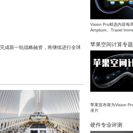
Vision Pro精选内容每
Amplium、Travel Imme
苹果空间计算专题
D宣布完成新一轮战略融资，将继续进行全球
苹果宣布将为Vision 
录片
硬件专业评测