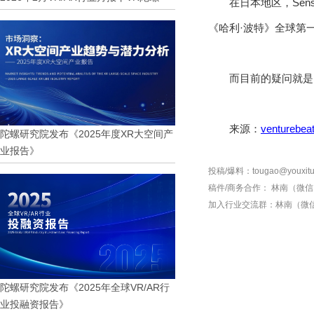
在日本地区，Sens
《哈利·波特》全球第一
而目前的疑问就是，
来源：
venturebea
陀螺研究院发布《2025年度XR大空间产
业报告》
投稿/爆料：tougao@youxitu
稿件/商务合作：
林南（微信 1
加入行业交流群：
林南（微信 
陀螺研究院发布《2025年全球VR/AR行
业投融资报告》