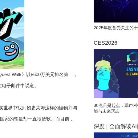
2025年度备受关注的十
CES2026
uest Walk》以8600万美元排名第二，
ams在电子邮件中说道。
30克只是起点：瑞声科
在现实世界中找到如史莱姆这样的怪物并与
能与未来形态
方国家的销量却一直很疲软。而目前，
深度 | 全面解读A