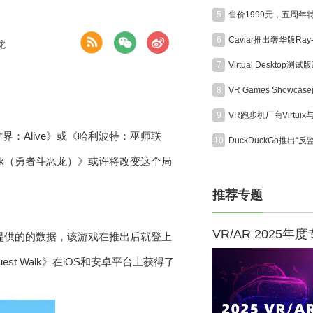
5
6
龙
7
8
9
界：Alive》或《哈利波特：巫师联
10
 Walk（勇者斗恶龙）》或许将改变这个局
推荐专题
VR/AR 2025年
 Tower所提供的的数据，该游戏在推出后就登上
est Walk》在iOS和安卓平台上获得了