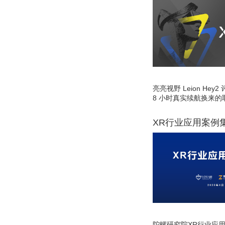
亮亮视野 Leion He
8 小时真实续航换来的
XR行业应用案例
陀螺研究院XR行业应