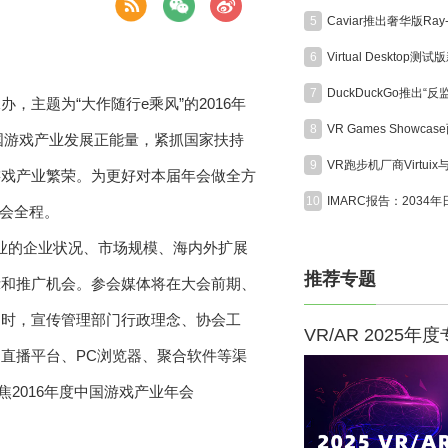
5
6
7
主题为“大作随行e乘风”的2016年
8
中国游戏产业发展正能量，紧抓国家扶持
9
游戏产业繁荣。为更好对本届年会做全方
10
年会全程。
业的企业状况、市场规模、海内外扩展
推荐专题
示和推广机会。参会媒体将在大会前期、
同时，宣传管理部门行政理念、协会工
VR/AR 2025年
直播平台、PC浏览器、聚合软件等渠