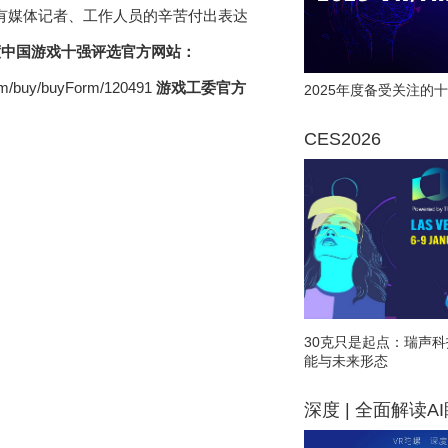
有媒体记者、工作人员的辛苦付出表达
年度中国游戏十强评选官方网站：
com/buy/buyForm/120491
游戏工委官方
2025年度备受关注的十
CES2026
30克只是起点：瑞声科
能与未来形态
深度 | 全面解读A