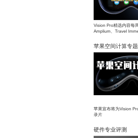
Vision Pro精选内容每
Amplium、Travel Imme
苹果空间计算专题
苹果宣布将为Vision 
录片
硬件专业评测