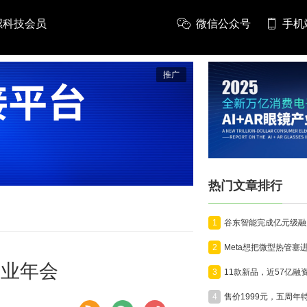
螺科技会员
微信公众号
手机
推广
热门文章排行
1
2
产业年会
3
4