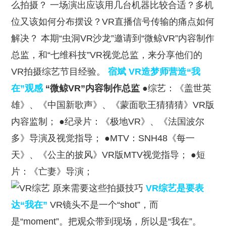
么拍摄？ 一场演出应该用几台机器比较合适？多机
位又该如何分布摆设？VR直播信号传输的痛点如何
解决？ 本期“虫洞VR沙龙”邀请到“微鲸VR”内容制作
总监，和“七维科技”VR视觉总监，来分享他们的
VR拍摄综艺节目经验。
宿斌 VR造梦师营造“我
在”观感
“微鲸VR”内容制作总监
●综艺：《盖世英
雄》、《中国新歌声》、《蒙面歌王猜猜猜》VR版
内容监制； ●纪录片：《极地VR》、《法国波尔
多》导演及视觉指导； ●MTV：SNH48《每一
天》、《公主的披风》VR版MTV视觉指导； ●短
片：《亡妻》导演；
VR综艺是要表
达“我在”
VR镜头不是一个“shot”，而
是“moment”。把观众带到现场，所以是“我在”。