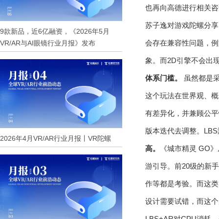
也再向高德进行相关咨
苏子逸对游戏陀螺分
9款新品，近6亿融资，《2026年5月
会存在兼容性问题，例
VR/AR与AI眼镜行业月报》发布
象。而2D引擎不会出
体系门槛。
虽然都是采
这个玩法在世界观、概
有差异化，并兼顾公平
版本迭代去调整。LB
2026年4月VR/AR行业月报丨VR陀螺
高。
《城市精灵 GO》
游引导。前20级的新
作等都是考验。而这类
设计需要试错，而这个
LBS+AR对CPU