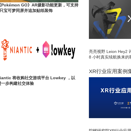
《Pokémon GO》AR摄影功能更新，可支持
3只宝可梦同屏并追加贴纸装饰
亮亮视野 Leion He
8 小时真实续航换来的
XR行业应用案例
iantic 将收购社交游戏平台 Lowkey ，以
进一步构建社交体验
陀螺研究院XR行业应