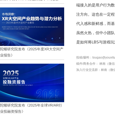
端接入的是用户行为数
注方向。这也在一定程
代入感和新鲜感，而基
虽然火热，但中小团队
是如何将LBS与游戏
陀螺研究院发布《2025年度XR大空间产
业报告》
投稿/爆料：tougao@youxitu
稿件/商务合作：
林南（微信 1
加入行业交流群：
林南（微信 
陀螺研究院发布《2025年全球VR/AR行
业投融资报告》