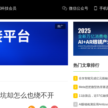
螺科技会员
微信公众号
手机
推广
热门文章排行
1
2
些坑却怎么也绕不开
3
4