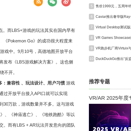
5
6
7
业关注点。而LBS+游戏的玩法其实在国内早有
8
《Pokemon Go》的成功很大程度来
9
用在游戏中。9月10号，高德地图开放平台
10
将发布《LBS游戏解决方案》。这也侧
也绕不开。
推荐专题
多：兼容性 、玩法设计、用户习惯
游戏
通过开放平台接入API口就可以实现
VR/AR 2025年
到30万款，游戏数量并不多。这与游戏
战》、《神庙逃亡》、《地铁跑酷》等以
而有LBS + AR玩法开发意向的团队