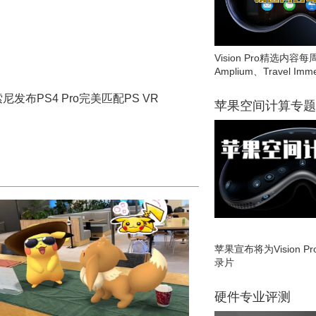
Vision Pro精选内容每
Amplium、Travel Imme
尼发布PS4 Pro完美匹配PS VR
苹果空间计算专题
苹果宣布将为Vision 
录片
硬件专业评测