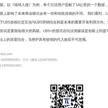
据。以《地球入侵》为例，单个日活用户贡献了14公里的一个数据
度上影响了未来商业模式会有一些和传统游戏的不同。 我们看到，L
于LBS游戏社交互动与LBS营销结合则是未来的重要开发利用方向。对
尝试是要面临很大的风险。LBS+的形式在玩法突破或是创新上到是
玩法上的深度结合，当然IP具有较强的代入效应不可忽视。
oluo.com
9250561593）
六六（微信 13138755620）
19250561593）