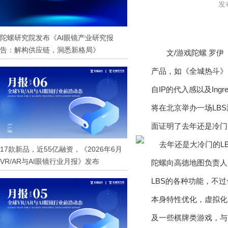
发布
陀螺研究院发布《AI眼镜产业研究报
告：解构供应链，洞悉新格局》
文/游戏陀螺 罗伊
产品，如《全城热斗》（
自IP的代入感以及In
将在北京举办一场LB
面证明了去年还是冷门
17款新品，近55亿融资，《2026年6月
VR/AR与AI眼镜行业月报》发布
陀螺向高德地图负责人
LBS的各种功能，不
本身特性优化，虚拟化
及一些棋牌类游戏，与L