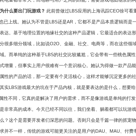
为什么要出门玩游戏？
此前曾做过LBS应用的上海讯踪CEO徐可看
》也已上线。她认为不管是LBS还是AR，它都不是产品本质逻辑而
表达。基于地理位置的地缘社交的这种产品逻辑，它最适合的表达形式
分很多细分领域，比如说O2O、金融、社交、电商等，而在这些领
域。而单纯的这种基于LBS的社交比较尴尬，它会带有一些桃色属
式增量，但事实上用户很难有一个意识核心。她认为得做一款产品
属性的产品的话，那一定要有个灵活核心，这样才能够沉淀更多的社
其实LBS游戏最大的坑在于产品内核，就是要表达的是什么，想要
的属性不同，它真的是解决了用户的需求，而不是像游戏是单纯的打
是非常高的成本。今天已经不同以往，我们坐着、躺着都可以玩游戏
么？这个是需要开发者们深思的问题。否则只会是千篇一律的抓宠物的
求并不一样，传统的游戏可能更关注的是用户的DAU、MAU、付费