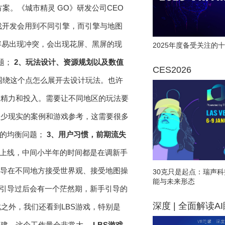
案。《城市精灵 GO》研发公司CEO
戏开发会用到不同引擎，而引擎与地图
染容易出现冲突，会出现花屏、黑屏的现
2025年度备受关注的十
题；
2、玩法设计、资源规划以及数值
CES2026
围绕这个点怎么展开去设计玩法。也许
大精力和投入。需要让不同地区的玩法要
缺少现实的案例和游戏参考，这需要很多
出的均衡问题；
3、用户习惯，前期流失
卓渠道上线，中间小半年的时间都是在调新手
引导在不同地方接受世界观、接受地图操
30克只是起点：瑞声科
能与未来形态
手引导过后会有一个茫然期，新手引导的
深度 | 全面解读A
之外，我们还看到LBS游戏，特别是
构建，这个工作量会非常大。
LBS游戏