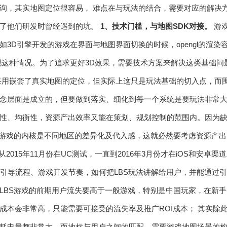
询，其实地图定位很容易， 难点在与玩法的结合，需要对应的解决方
享了他们研发时曾经遇到的坑。
1、技术门槛，与地图SDK对接。
游
如3D引擎开发的游戏在界面与地图界面切换的时候，opengl的渲
现这种情况。为了追求更好3D效果，需要技术方案来解决这类基础问
用嵌套了真实地图的定位，但实际上这只是玩法基础的切入点，而
念层面是成立的，但要做到落实、细化到每一个系统是要玩法非常
性、均衡性，资源产出效率又能在策划、规划控制的范围内。因为
S游戏的内核是不同地区的差异化及代入感，这就必然要考虑资源产
从2015年11月份在UC测试，一直到2016年3月份才在iOS和安
手引导流程、游戏开发节奏，如何把LBS玩法讲解给用户，并能通过
LBS游戏的前期用户流失要高于一般游戏，特别是中国玩家，在新
成本会非常高，只能需要可接受的流失率及推广ROI成本； 其实除此
消耗、耗电量都非常大，而地标与用户之间的匹配，需要游戏地图场景的