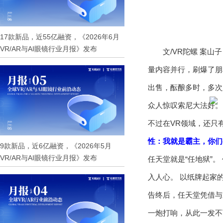
17款新品，近55亿融资，《2026年6月
VR/AR与AI眼镜行业月报》发布
文/VR陀螺 案山
量内容并行，刷爆了朋
出售，酝酿多时，多次
众人惊叹索尼大法好
不过在VR领域，还只
性：我就是霸主，你们
9款新品，近6亿融资，《2026年5月
VR/AR与AI眼镜行业月报》发布
任天堂就是“任地狱”
入人心。 以纸牌起家
告终后，任天堂凭借与三
一炮打响，从此一发