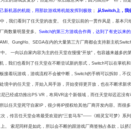
己新机器的机能，用那款游戏将机能发挥到极致
；
从Switch上
witch视频中，我们看到了任天堂的改变。 任天堂以前的一贯作风是，基
合作厂商数量明显变多。
Switch的第三方游戏合作商，达到了有史以来
KONAMI、GungHo、SEGA在内的大量第三方厂商都会支持新主机Sw
片中。 一向以自家内容为主的任天堂在慢慢“开放”，包容越来越多的
h主机，我们也看到了任天堂在不断尝试新的形式，Switch可以在掌
板接着玩游戏，游戏流程不会被中断，Switch的手柄可以拆卸，不
处境中的任天堂，开始入局手游，开始变得更开放，也在不断求新
尼已经成功推出PS VR，布局VR这个新领域，而任天堂却迟迟没
所以任天堂死守自家IP，很少将IP授权给其他厂商开发内容。而很
这次，传言任天堂会将最受欢迎的“三套马车”——《精灵宝可梦》系
tch 上。 索尼同样是如此，所以会不断的跟游戏厂商签独占条款，以