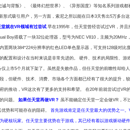
忠诚与背叛》、《最终幻想世界》、《异形国度》等知名系列游戏都被
种新形式吸引用户，另一方面，索尼之所以能在日本3天售出5万多台
天堂就在VR领域有过尝试
早在1995年，任天堂曾经尝试过VR，并且推
rtual Boy搭载了一块32位处理器，型号为NEC V810，主频为2
置两块384*224分辨率的红色LED单色显示器，可支持128级对
的配置和设计在当时来说是非常先进的。 硬件、技术的局限性、游
备仅上市5个月就下架了。虽然是失败作品，但任天堂的前瞻性却给人留
段，但硬件、技术、消费、市场各个方面都已经有了很大的提升，较
府的推动，VR这次有了更多的支持和希望。 在20年前就尝试过V
心的问题。
如果任天堂再做VR？
虽不能确定任天堂一定会做VR，不
其优势和可能存在的阻碍。
首先游戏肯定是任天堂最大的优势之一。
为硬核玩家。任天堂主要优势在于游戏，其已经有着以游戏驱动硬