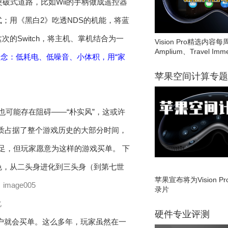
破式道路，比如Wii的手柄做成遥控器
；用《黑白2》吃透NDS的机能，将蓝
次的Switch，将主机、掌机结合为一
Vision Pro精选内容每
Amplium、Travel Imme
念：低耗电、低噪音、小体积，用“家
苹果空间计算专题
也可能存在阻碍——“朴实风”，这或许
画质占据了整个游戏历史的大部分时间，
足，但玩家愿意为这样的游戏买单。 下
彩色，从二头身进化到三头身（到第七世
苹果宣布将为Vision 
录片
化
硬件专业评测
用户就会买单。这么多年，玩家虽然在一