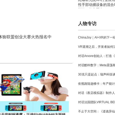
性手部动捕设备的混合
训练一体化平台
人物专访
体验联盟创业大赛火热报名中
任天堂财报透露：正进行VR/AR/MR方面研