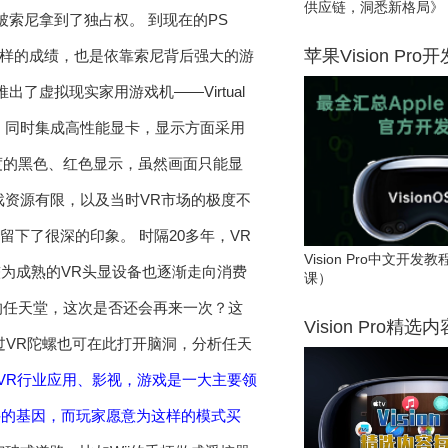
供应链，洞悉新格局》
索尼拿到了独占权。 到现在的PS
苹果Vision Pro
这样的成绩，也是依靠索尼背后强大的游
出了虚拟现实家用游戏机——Virtual
0MHz，同时集成高性能显卡，显示方面采用
比度的黑色、红色显示，虽然画面只能显
戏资源有限，以及当时VR市场的极度不
下了很深的印象。 时隔20多年，VR
Vision Pro中文开
为成熟的VR头显设备也逐渐走向消费
课）
R的任天堂，这次是否还会再来一次？这
Vision Pro精选
过VR陀螺也可在此打开脑洞，分析任天
VR行业应用、影视，游戏是一大主要领
件的基因，而玩家愿意为这样的模式买