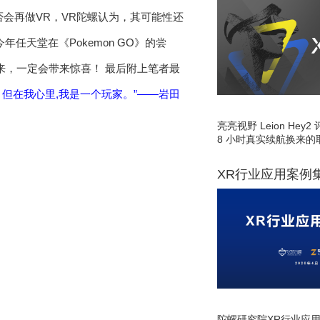
否会再做VR，VR陀螺认为，其可能性还
天堂在《Pokemon GO》的尝
来，一定会带来惊喜！ 最后附上笔者最
但在我心里,我是一个玩家。”——岩田
亮亮视野 Leion He
8 小时真实续航换来的
XR行业应用案例
陀螺研究院XR行业应