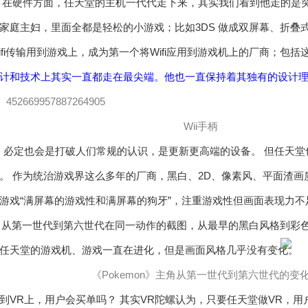
在硬件方面，任天堂的主机一代代走下来，其实我们看到他走的是突
家庭主妇，里面全都是轻松的小游戏；比如3DS 做成双屏幕、折叠式
fi传输用到游戏上，成为第一个将Wifi应用到游戏机上的厂商；包括这
计和技术上其实一直都走在最尖端。他也一直保持着其独有的设计理
Wii手柄
，必定也会是打破人们常规的认识，是更新更高端的设备。 但任天堂
。 作为统治游戏界这么多年的厂商，黑白、2D、像素风、平面渣
游戏“满屏幕的游戏性和满屏幕的狗牙”，注重游戏性但画面表现力不
》主角从第一世代到第六世代在同一动作的截图，从最早的黑白风格到
然任天堂的游戏机、游戏一直在进化，但是画面风格几乎没有变化。
《Pokemon》主角从第一世代到第六世代的变
到VR上，用户会买单吗？ 其实VR陀螺认为，只要任天堂做VR，