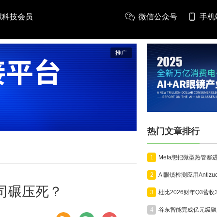
螺科技会员
微信公众号
手机
推广
热门文章排行
1
2
司碾压死？
3
4