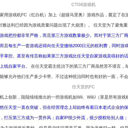
CTG6游戏机
家用游戏机FC（红白机）加上《超级马里奥》游戏作品，奠定了在
当时雅达利已经因为游戏质量问题出现了大崩溃）。 任天堂为了避免
游戏把控都非常严格，而且第三方游戏数量极少。而对于第三方厂商
而且每生产一套游戏还得向任天堂缴纳2000日元的权利费，同时游
手掌控。甚至有传言称如果第三方游戏比任天堂自家游戏卖得好的
上线自家平台。
在任天堂霸主统治下的第三方厂商虽然苦不堪言，
能够允许他们生产多少卡带。不过这种统治同时也有好的一面，不
任天堂的FC
机上创新，陆陆续续推出的一些游戏机如Wii、WiiU（算是所有游戏
然任天堂一直在突破，但在经营理念上却始终有着日本老式企业的
，打压第三方成为一贯作风；自家IP很少外流，很少授权给别人做；
几个IP为主的游戏反复炒，但是用户依旧愿意买单，因为虽然IP一样，