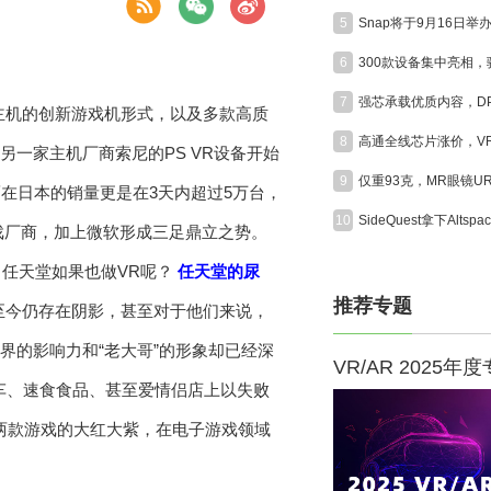
5
6
7
掌机和主机的创新游戏机形式，以及多款高质
8
另一家主机厂商索尼的PS VR设备开始
9
在日本的销量更是在3天内超过5万台，
10
戏厂商，加上微软形成三足鼎立之势。
，任天堂如果也做VR呢？
任天堂的尿
推荐专题
至今仍存在阴影，甚至对于他们来说，
界的影响力和“老大哥”的形象却已经深
VR/AR 2025年
车、速食食品、甚至爱情侣店上以失败
》这两款游戏的大红大紫，在电子游戏领域