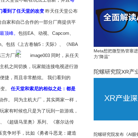
，我们看到了任天堂的改变
昨天任天堂公布
本只给自家和自己合作的一部分厂商提供平
的最顶峰。
包括EA、动视、Capcom、
itch。包括《上古卷轴5：天际》、《NBA
Meta想把微型热管塞
第三方厂商。
同时，从任天
力“降温”
机和主机之间切换，玩家能连接电视进行游
陀螺研究院XR产
仅便捷，而且非常酷炫。 我们看到的
求变。
任天堂和索尼的相似之处：都是
有动作。 同为主机大厂，其实两家一样，
多玩家有时候也只是为了玩到一款游戏，
列、《超级马里奥》系列、《塞尔达传
挤压竞争对手，比如《勇者斗恶龙：建造
陀螺研究院发布《AI