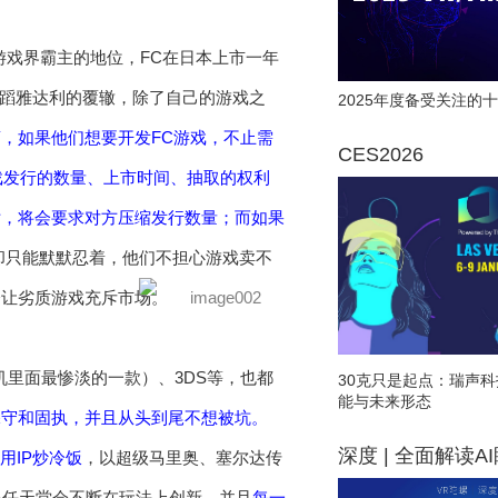
游戏界霸主的地位，FC在日本上市一年
重蹈雅达利的覆辙，除了自己的游戏之
2025年度备受关注的十
，如果他们想要开发FC游戏，不止需
CES2026
戏发行的数量、上市时间、抽取的权利
话，将会要求对方压缩发行数量；而如果
却只能默默忍着，他们不担心游戏卖不
会让劣质游戏充斥市场。
机里面最惨淡的一款）、3DS等，也都
30克只是起点：瑞声科
能与未来形态
保守和固执，并且从头到尾不想被坑。
深度 | 全面解读A
用IP炒冷饭
，以超级马里奥、塞尔达传
但是任天堂会不断在玩法上创新，并且
每一