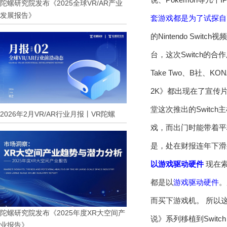
陀螺研究院发布《2025全球VR/AR产业
发展报告》
套游戏都是为了试探自
的Nintendo S
台，这次Switch的
Take Two、B社、
2K》都出现在了宣传
堂这次推出的Switc
2026年2月VR/AR行业月报丨VR陀螺
戏，而出门时能带着平
是，处在财报连年下滑
以游戏驱动硬件
现在索
都是以
游戏驱动硬件
。
而买下游戏机。 所以
陀螺研究院发布《2025年度XR大空间产
说》系列移植到Swi
业报告》