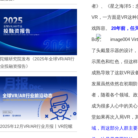
者》、《星之海洋5：
VR，一方面是VR这
戏阵容。
20年前，任
Boy。
Vi
了头戴显示器的设计，内
陀螺研究院发布《2025年全球VR/AR行
示黑色和红色，但这样
业投融资报告》
成熟导致了这款VR设
发展虽然依然在初期阶
者，随着各个领域、政
成为很多人心中的关
堂如果再次入局VR，
2025年12月VR/AR行业月报丨VR陀螺
域，而这部分人群主要