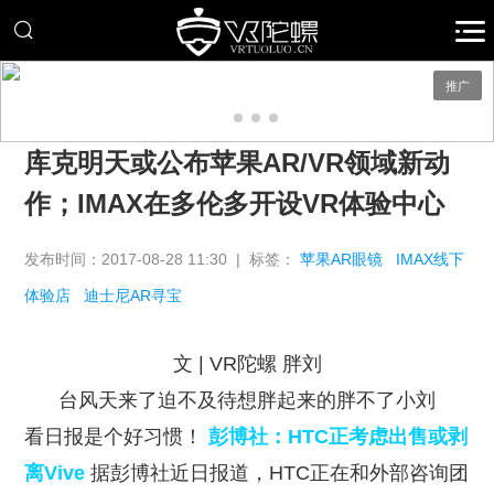
推广
库克明天或公布苹果AR/VR领域新动
作；IMAX在多伦多开设VR体验中心
发布时间：2017-08-28 11:30 | 标签：
苹果AR眼镜
IMAX线下
体验店
迪士尼AR寻宝
文 | VR陀螺 胖刘
台风天来了迫不及待想胖起来的胖不了小刘
看日报是个好习惯！
彭博社：HTC正考虑出售或剥
离Vive
据彭博社近日报道，HTC正在和外部咨询团