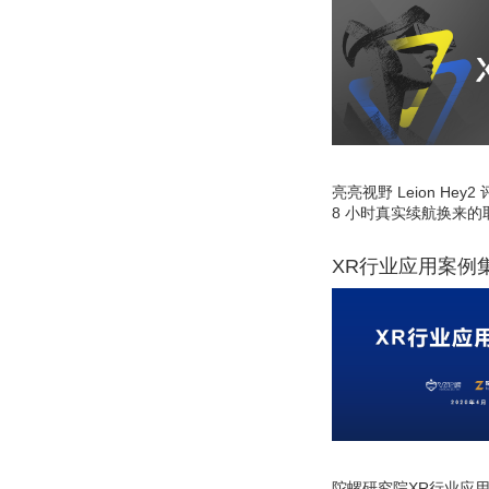
亮亮视野 Leion He
8 小时真实续航换来的
XR行业应用案例
陀螺研究院XR行业应