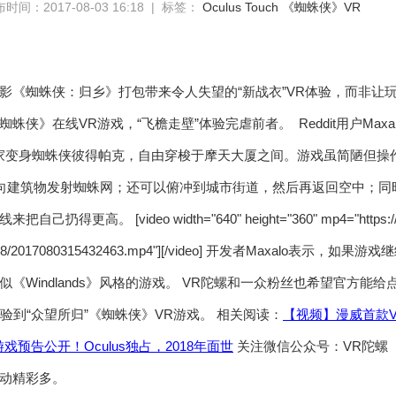
时间：2017-08-03 16:18 | 标签：
Oculus Touch
《蜘蛛侠》VR
影《蜘蛛侠：归乡》打包带来令人失望的“新战衣”VR体验，而非让
蜘蛛侠》在线VR游戏，“飞檐走壁”体验完虐前者。
Reddit用户M
家变身蜘蛛侠彼得帕克，自由穿梭于摩天大厦之间。游戏虽简陋但操作丰富：
钮来向建筑物发射蜘蛛网；还可以俯冲到城市街道，然后再返回空中；
更高。 [video width="640" height="360" mp4="https://res.
/2017/08/2017080315432463.mp4"][/video] 开发者Maxa
Windlands》风格的游戏。 VR陀螺和一众粉丝也希望官方能给点力
 VR上体验到“众望所归”《蜘蛛侠》VR游戏。 相关阅读：
【视频】漫威首款VR游
戏预告公开！Oculus独占，2018年面世
关注微信公众号：VR陀螺（vr
动精彩多。