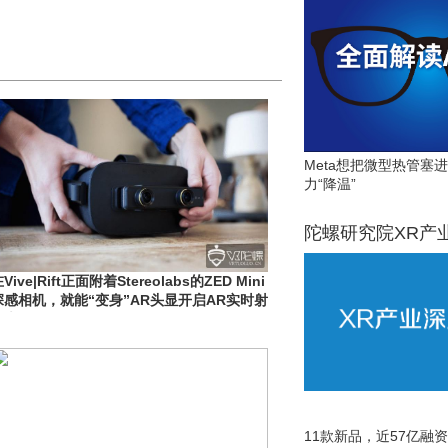
Meta想把微型热管塞
力“降温”
陀螺研究院XR产
Vive|Rift正面附着Stereolabs的ZED Mini
深感相机，就能“变身”AR头显开启AR实时射
击大战
11款新品，近57亿融资，