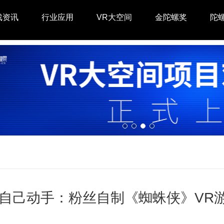
戏资讯
行业应用
VR大空间
金陀螺奖
陀
自己动手：粉丝自制《蜘蛛侠》VR游