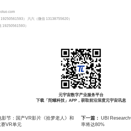
oluo.com
9250561593）
六六（微信 13138755620）
19250561593）
元宇宙数字产业服务平台
下载「陀螺科技」APP，获取前沿深度元宇宙讯息
电影节：国产VR影片《拾梦老人》和
下一篇：
UBI Resea
主竞赛VR单元
率将达80%