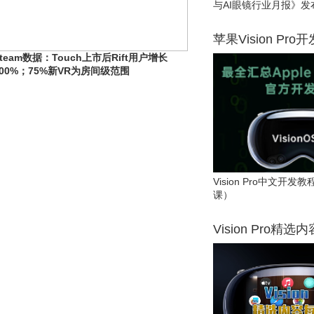
与AI眼镜行业月报》发
苹果Vision Pro
Steam数据：Touch上市后Rift用户增长
200%；75%新VR为房间级范围
Vision Pro中文开
课）
Vision Pro精选