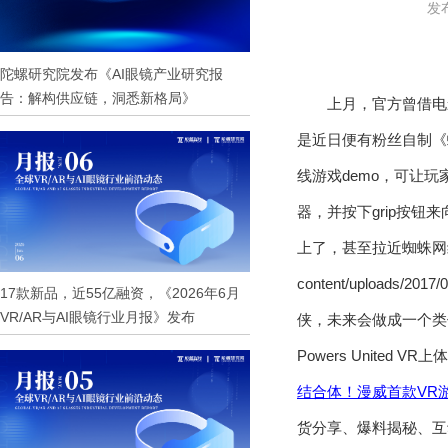
发布
陀螺研究院发布《AI眼镜产业研究报
告：解构供应链，洞悉新格局》
上月，官方曾借电
是近日便有粉丝自制《
线游戏demo，可让玩
器，并按下grip按
上了，甚至拉近蜘蛛网线来把自己扔得
content/uploads
17款新品，近55亿融资，《2026年6月
VR/AR与AI眼镜行业月报》发布
侠，未来会做成一个类似《
Powers United
结合体！
漫威首款VR游
货分享、爆料揭秘、互