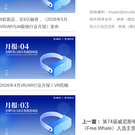
投稿/爆料：tougao@youxitu
9款新品，近6亿融资，《2026年5月
稿件/商务合作：
林南（微信 1
VR/AR与AI眼镜行业月报》发布
加入行业交流群：
林南（微信 
2026年4月VR/AR行业月报丨VR陀螺
上一篇：
第74届威尼斯
《Free Whale》入选