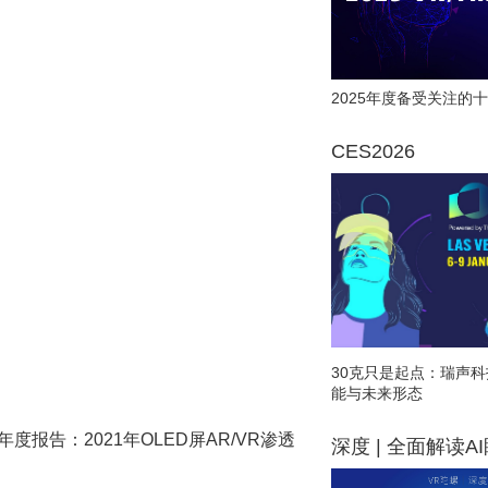
2025年度备受关注的十
CES2026
30克只是起点：瑞声科
能与未来形态
rch年度报告：2021年OLED屏AR/VR渗透
深度 | 全面解读A