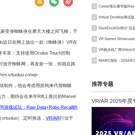
5
6
7
玩家变身蜘蛛侠在摩天大楼之间飞梭，于
8
axalo近日在网上放出一款《蜘蛛侠》VR在
9
支持使用Oculus Touch控制
10
同时放开蜘蛛网，再发射一张，你就在路
vrtuoluo.cn/wp-
推荐专题
lo表示，如果游戏继续制作，他会考虑用抓钩来代替蜘蛛
，期待会在来年Rift上推出的Marvel
VR/AR 2025年
戏试玩：Raw Data+Robo Recall的
tuoluo）,定时推送，
VR/AR
行业干