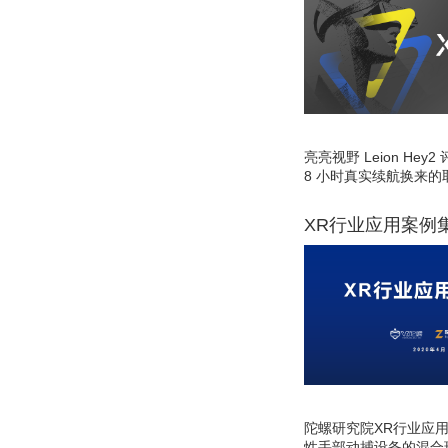
亮亮视野 Leion He
8 小时真实续航换来的
XR行业应用案例
陀螺研究院XR行业应
性手部动捕设备的混合