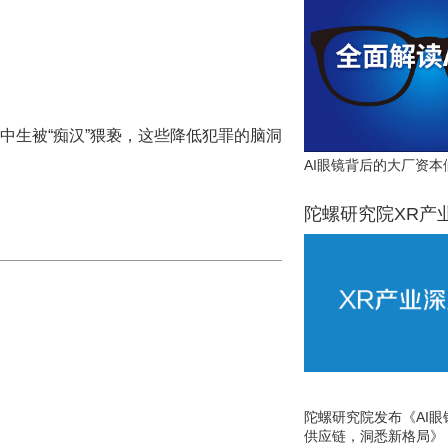
高中生被“痴汉”猥亵，这些降低犯罪的脑洞
AI眼镜背后的大厂资本
陀螺研究院XR产
陀螺研究院发布《AI
供应链，洞悉新格局》