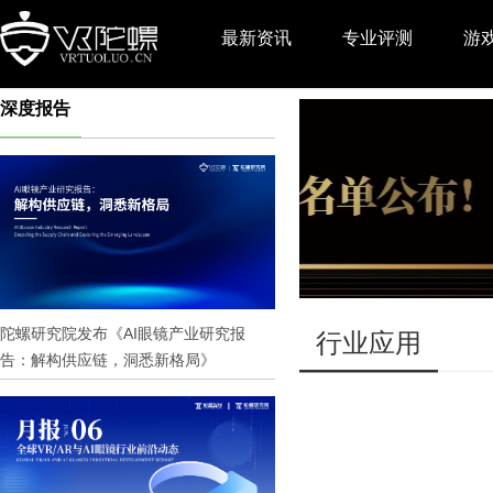
最新资讯
专业评测
游
深度报告
推广
陀螺研究院发布《AI眼镜产业研究报
行业应用
告：解构供应链，洞悉新格局》