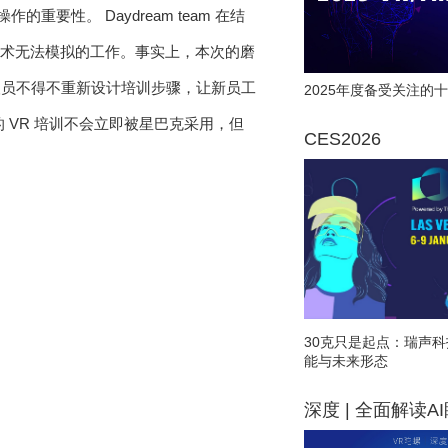
性。 Daydream team 在结
技术无法模拟的工作。事实上，本次的磨
人员不得不重新设计培训步骤，让新员工
2025年度备受关注的十
 VR 培训不会立即被星巴克采用，但
CES2026
30克只是起点：瑞声科
能与未来形态
深度 | 全面解读A