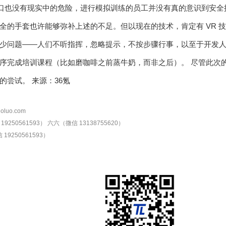
口也没有现实中的危险，进行模拟训练的员工并没有真的意识到安全操作的重要
全的手套也许能够弥补上述的不足。但以现在的技术，肯定有 VR 
少问题——人们不听指挥，忽略提示，不按步骤行事，以至于开发
序完成培训课程（比如磨咖啡之前蒸牛奶，而非之后）。 尽管此次的
的尝试。 来源：36氪
oluo.com
9250561593）
六六（微信 13138755620）
19250561593）