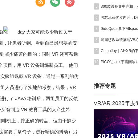
5
6
7
亮的。
大家可能多少听过关于
8
环境，让患者听到、看到自己最想要的安
9
到减少痛苦的目的；同时 VR 还可帮助
10
个项目，用 VR 设备训练新员工。 他们
验组佩戴 VR 设备，通过一系列的仿
推荐专题
组人员进行了实地的考察，结果，VR
行了 JAVA 培训后，两组员工的反馈
VR/AR 2025年
所有制造 VR 教育工具的人产生希
式的咖啡机上，拧正确的转盘。但由于缺少
（这需要手拿勺子，进行精确的抖动）另