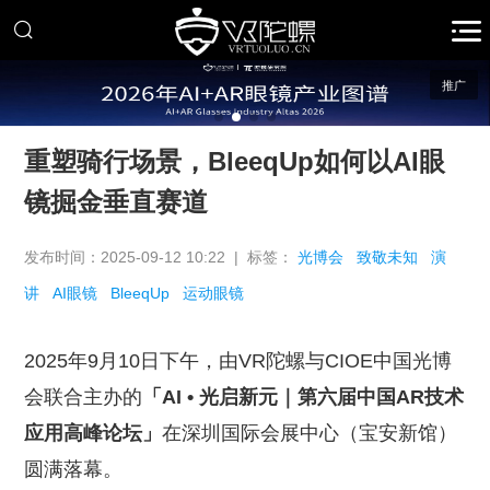
推广
重塑骑行场景，BleeqUp如何以AI眼
镜掘金垂直赛道
发布时间：2025-09-12 10:22 | 标签：
光博会
致敬未知
演
讲
AI眼镜
BleeqUp
运动眼镜
2025年9月10日下午，由VR陀螺与CIOE中国光博
会联合主办的
「AI • 光启新元｜第六届中国AR技术
应用高峰论坛」
在深圳国际会展中心（宝安新馆）
圆满落幕。