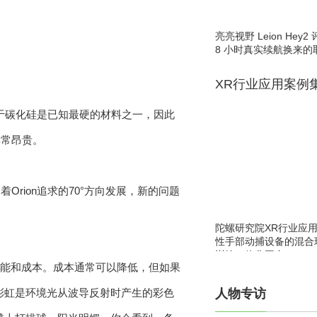
亮亮视野 Leion He
8 小时真实续航换来的
XR行业应用案例
。由于碳化硅是已知最硬的材料之一，因此
非常昂贵。
rion追求的70°方向发展，新的问题
陀螺研究院XR行业应
性手部动捕设备的混合
训练一体化平台
要权衡性能和成本。成本通常可以降低，但如果
彩虹是环境光从波导反射时产生的彩色
人物专访