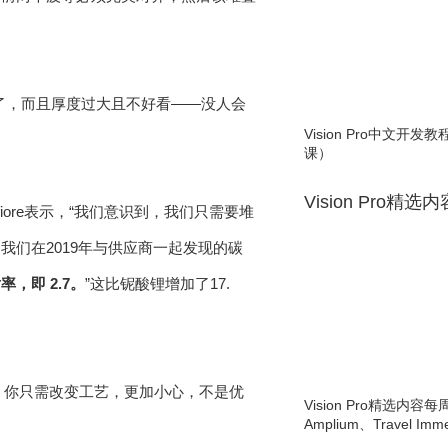
了，而且厚度过大且不好看——没人会
Vision Pro中文开
课）
Vision Pro精选
lafiore表示，“我们意识到，我们只需要堆
们在2019年与供应商一起发现的碳
即 2.7。
”这比铌酸锂增加了17.
化硅。你只需改变工艺，更加小心，不是优
Vision Pro精选内容每
Amplium、Travel Imme