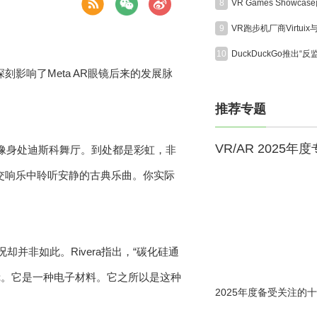
8
9
10
影响了Meta AR眼镜后来的发展脉
推荐专题
VR/AR 2025年
感觉就像身处迪斯科舞厅。到处都是彩虹，非
交响乐中聆听安静的古典乐曲。你实际
并非如此。Rivera指出，“碳化硅通
镜。它是一种电子材料。它之所以是这种
2025年度备受关注的十